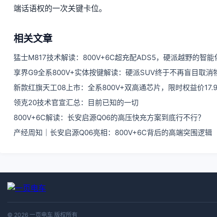
端话语权的一次关键卡位。
相关文章
猛士M817技术解读：800V+6C超充配ADS5，硬派越野的智
享界G9全系800V+实体按键解读：硬派SUV终于不再盲目取消
新款红旗天工08上市：全系800V+双高通芯片，限时权益价17.
领克20技术官宣汇总：目前已知的一切
800V+6C解读：长安启源Q06的高压快充方案到底行不行？
产经周知｜长安启源Q06亮相：800V+6C背后的高端突围逻辑
© 2026 一页电车 版权所有