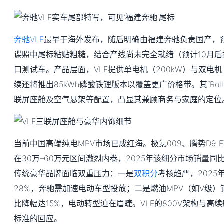
奔驰VLE
最早于海外发布，随后明确由福建奔驰负责国产，预
谍照中尾标粘贴粗糙，结合产线尚未完全就绪（预计10月
口测试车。产品层面，VLE提供单电机（200kW）与双电机
续还将推出85kWh磷酸铁锂版本以覆盖更广价格带。其“Roll
联屏座舱及空气悬架等配置，凸显其兼顾商务与家庭的定位
当前中国高端纯电MPV市场已成红海。极氪009、腾势D9 E
在30万–60万元区间激烈内卷，2025年该细分市场销量同
传统豪华品牌面临双重压力：一是
双积分
考核趋严，202
28%，奔驰需加速电动车型投放；二是燃油MPV（如V级）
比降幅达15%，电动转型迫在眉睫。VLE的800V架构与高
标准的回应。