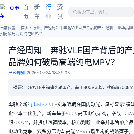
首
新
行
资
页
车
业
讯
当前位置：
首页
/
行业
/
产经周知｜奔驰VLE国产背后的产业逻辑：豪华品牌
如何破局高端纯电MPV？
产经周知｜奔驰VLE国产背后的
品牌如何破局高端纯电MPV？
产经周知
|
2026-05-24 18:39:38
摘要：
奔驰VLE由福建奔驰国产，基于800V架构，续航超700k
奔驰全新
纯电MPV
VLE实车近期在国内曝光，尾标显示“福
企业本土化生产。新车基于800V高压电气架构，搭载115kW
超700km，并提供四驱版本。核心判断：此举并非简单产
电动化竞争、双积分压力与高端MPV市场重构的战略落子。