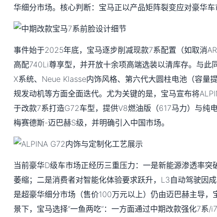
华细分市场。核心判断：宝马正以产品矩阵裂变应对豪华车
事件始于2025年底，宝马逐步削减现款7系配置（如取消AR
高配740Li尊享型，并开放十余项高端选装以清库存。与此
X系统、Neue Klasse内饰风格、第六代大圆柱电池（容量提升
规发动机等方面全面迭代。尤为关键的是，宝马宣布将ALPI
于改款7系打造G72车型，提供V8燃油版（617马力）与纯电i
梅赛德斯-迈巴赫S级，并明确引入中国市场。
当前豪华D级车市场正经历三重压力：一是新能源渗透率突破
萎缩；二是消费者对智能化体验要求跃升，L3自动驾驶因
是超豪华细分市场（售价100万元以上）仍由迈巴赫主导，
景下，宝马选择“一鱼两吃”：一方面通过中期改款强化7系/