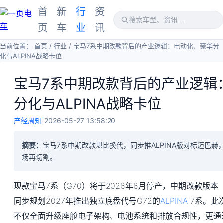
首
新
行
资
页
车
业
讯
当前位置：
首页
/
行业
/
宝马7系中期改款背后的产业逻辑：电动化、豪华分
化与ALPINA战略卡位
宝马7系中期改款背后的产业逻辑
分化与ALPINA战略卡位
产经周知
|
2026-05-27 13:58:20
摘要：
宝马7系中期改款堪比换代，同步推ALPINA版对标迈巴
场再切割。
现款宝马7系（G70）将于2026年6月停产，中期改款版本（G
同步规划2027年推出独立底盘代号G72的
ALPINA
7系。此
不仅全面升级座舱电子架构、电池系统和排放合规性，更通过A