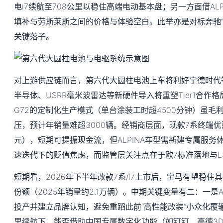
电i7续航至708公里以稳住高端电动基本盘；另一方面借AL
填补与劳斯莱斯之间的价格与体验空白。此举亦是对标奔驰“
关键落子。
对上游供应链而言，第六代大圆柱电池上车将利好宁德时代等
半导体、USRR毫米波雷达等新硬件导入将重塑Tier1合作格局
G72的定制化生产模式（单台涂装工时超4500分钟）虽毛
压，预计年销量难超3000辆。经销商层面，现款7系终端优惠加
元），短期可提振现金流，但ALPINA车型需新建专属服务
速迭代下的贬值焦虑，而监管层关注点在于欧7标准落地与L
短期看，2026年下半年改款7系/i7上市后，宝马有望稳住
份额（2025年销量约2.1万辆）。中期关键变量有二：一是AL
投产并建立品牌认知，避免重蹈此前“高性能改装”小众化覆辙；
里续航下，能否借助中国专属数字化功能（如钉钉、高德3D