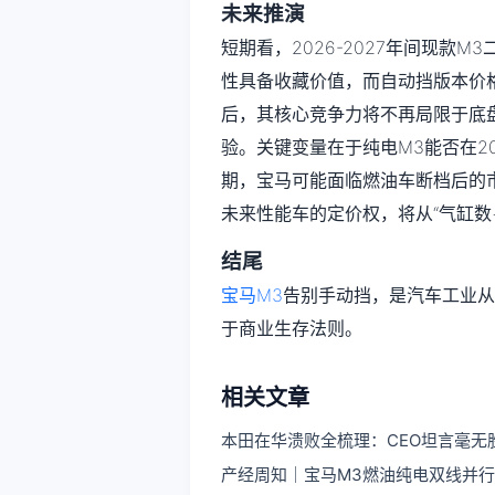
未来推演
短期看，2026-2027年间现款
性具备收藏价值，而自动挡版本价格
后，其核心竞争力将不再局限于底
验。关键变量在于纯电M3能否在2
期，宝马可能面临燃油车断档后的
未来性能车的定价权，将从“气缸数+
结尾
宝马M3
告别手动挡，是汽车工业从
于商业生存法则。
相关文章
本田在华溃败全梳理：CEO坦言毫无
产经周知｜宝马M3燃油纯电双线并