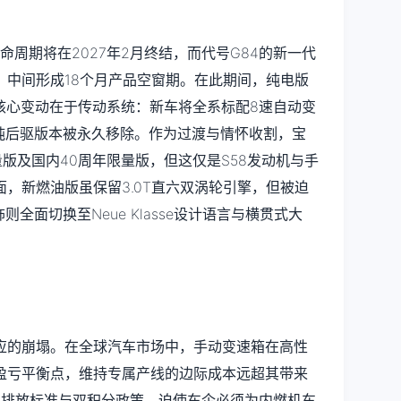
命周期将在2027年2月终结，而代号G84的新一代
世，中间形成18个月产品空窗期。在此期间，纯电版
。核心变动在于传动系统：新车将全系标配8速自动变
纯后驱版本被永久移除。作为过渡与情怀收割，宝
ter限量版及国内40周年限量版，但这仅是S58发动机与手
，新燃油版虽保留3.0T直六双涡轮引擎，但被迫
全面切换至Neue Klasse设计语言与横贯式大
应的崩塌。在全球汽车市场中，手动变速箱在高性
盈亏平衡点，维持专属产线的边际成本远超其带来
7排放标准与双积分政策，迫使车企必须为内燃机车