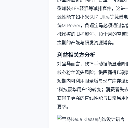
型加装48V轻混等减排套件，这
源性能车如小米SU7 Ultra等
统M Power，倒逼宝马必须通过
械操控的旧护城河。18个月的空窗期也
换期的产能与研发资源博弈。
利益相关方分析
对
宝马
而言，砍掉手动挡能显著降
核心粉丝流失风险；
供应商
得以剥
短期内可利用限量版与现车库存溢价
“科技豪华用户”的转变；
消费者
失
获得了更强的直线性能与日常易用
要求。