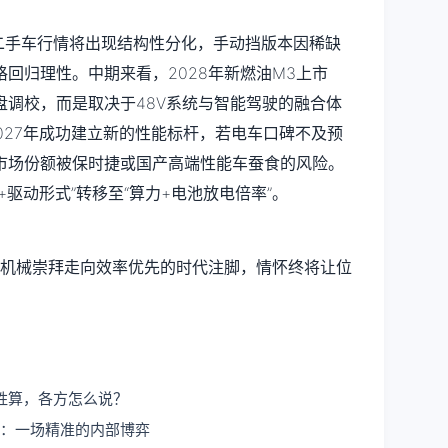
M3二手车行情将出现结构性分化，手动挡版本因稀缺
回归理性。中期来看，2028年新燃油M3上市
盘调校，而是取决于48V系统与智能驾驶的融合体
027年成功建立新的性能标杆，若电车口碑不及预
市场份额被保时捷或国产高端性能车蚕食的风险。
驱动形式”转移至“算力+电池放电倍率”。
机械崇拜走向效率优先的时代注脚，情怀终将让位
胜算，各方怎么说？
行：一场精准的内部博弈