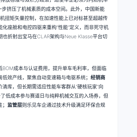
进一步挤压了机械素质的成本空间。此外，中国新能
凭借电机扭矩矢量控制，在加速性能上已对标甚至超越传
智能化座舱和电控四驱来重构“性能”定义，而非死守机
折射出宝马在CLAR架构与Neue Klasse平台切
低BOM成本与认证费用，提升单车毛利率，但面临
离低效产线，聚焦自动变速箱与电驱系统；
经销商
清库，但长期需适应性能车客群从“硬核玩家”向
去了低成本参与赛道日与纯粹机械交互的入场券，但
性；
监管层
则乐见车企通过技术升级满足环保合规