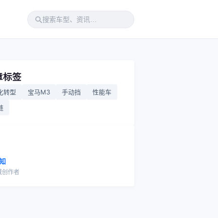
章标签
化转型
宝马M3
手动挡
性能车
链
知
域创作者