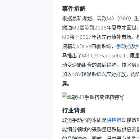
事件拆解
根据最新规划，现款M3（G80）生
燃油M3需等到2028年夏季才面
M3将于2027年初先行填补市场
速箱与xDrive四驱系统，
手动挡
及
马推出了M3 CS Handschal
动变速箱组合的最后绝唱。技术层面
加入48V轻混系统以应对排放，内饰则
屏。
行业背景
取消手动挡的本质是
供应链
规模效
能细分领域的采购量已跌破供应商
的品牌溢价。同时，日益严苛的欧