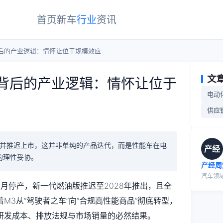
首页
新车
行业
资讯
后的产业逻辑：情怀让位于规模效应
文
背后的产业逻辑：情怀让位于
电动
供应
挡并推迟上市，这并非单纯的产品迭代，而是性能车在电
产经
的理性妥协。
产经周
汽车领
2月停产，新一代燃油版推迟至2028年推出，且全
M3从“驾驶者之车”向“合规高性能商品”彻底转型，
研发成本、排放法规与市场销量的必然结果。