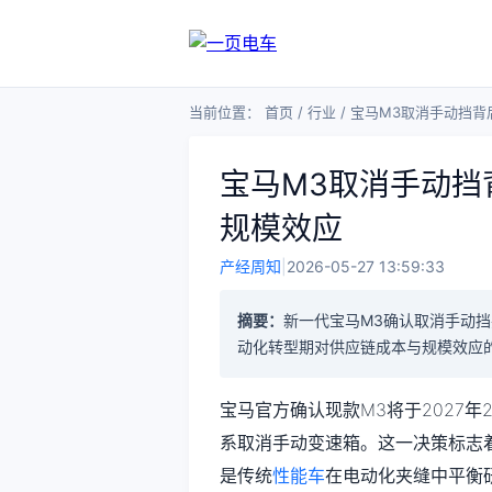
当前位置：
首页
/
行业
/
宝马M3取消手动挡背
宝马M3取消手动挡
规模效应
产经周知
|
2026-05-27 13:59:33
摘要：
新一代宝马M3确认取消手动
动化转型期对供应链成本与规模效应
宝马官方确认现款M3将于2027年
系取消手动变速箱。这一决策标志着
是传统
性能车
在电动化夹缝中平衡