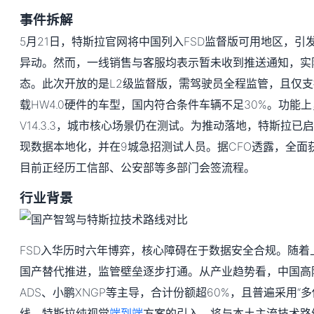
事件拆解
5月21日，特斯拉官网将中国列入FSD监督版可用地区，引
异动。然而，一线销售与客服均表示暂未收到推送通知，实际
态。此次开放的是L2级监督版，需驾驶员全程监管，且仅支持
载HW4.0硬件的车型，国内符合条件车辆不足30%。功能
V14.3.3，城市核心场景仍在测试。为推动落地，特斯拉已
现数据本地化，并在9城急招测试人员。据CFO透露，全面获
目前正经历工信部、公安部等多部门会签流程。
行业背景
FSD入华历时六年博弈，核心障碍在于数据安全合规。随着
国产替代推进，监管壁垒逐步打通。从产业趋势看，中国高
ADS、小鹏XNGP等主导，合计份额超60%，且普遍采用“
线。特斯拉纯视觉
端到端
方案的引入，将与本土主流技术路