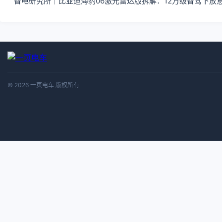
智电研究所｜比亚迪海豹06激光雷达版拆解：12万级智驾下放
© 2026 一页电车 版权所有