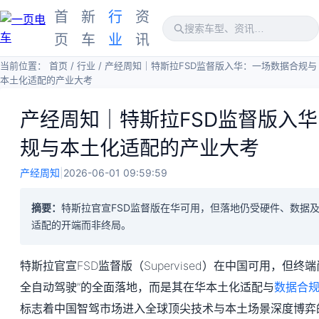
首
新
行
资
页
车
业
讯
当前位置：
首页
/
行业
/
产经周知｜特斯拉FSD监督版入华：一场数据合规与
本土化适配的产业大考
产经周知｜特斯拉FSD监督版入
规与本土化适配的产业大考
产经周知
|
2026-06-01 09:59:59
摘要：
特斯拉官宣FSD监督版在华可用，但落地仍受硬件、数据
适配的开端而非终局。
特斯拉官宣FSD监督版（Supervised）在中国可用，但
全自动驾驶”的全面落地，而是其在华本土化适配与
数据合
标志着中国智驾市场进入全球顶尖技术与本土场景深度博弈