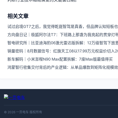
相关文章
试过启境GT7之后，我觉得乾崑智驾是真香，但品牌认知短板
方向盘日记｜极狐阿尔法T7：下班路上那盏为我亮起的贯穿灯
智电研究所｜比亚迪海豹06激光雷达版拆解：12万级智驾下放
销量密码｜8月数据信号：红旗天工08以17.99万元权益价切入
新车解码｜小米澎程N90 Max配置拆解：7座Max版最值得买
鸿蒙智行密集交付背后的产业逻辑：从单品爆款到矩阵化规模效
© 2026 一页电车 版权所有