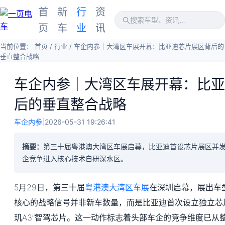
首
新
行
资
页
车
业
讯
当前位置：
首页
/
行业
/
车企内参｜大湾区车展开幕：比亚迪芯片展区背后的
垂直整合战略
车企内参｜大湾区车展开幕：比亚
后的垂直整合战略
车企内参
|
2026-05-31 19:26:41
摘要：
第三十届粤港澳大湾区车展启幕，比亚迪首设芯片展区并发
企竞争进入核心技术自研深水区。
5月29日，第三十届
粤港澳大湾区车展
在深圳启幕，展出车型
核心的战略信号并非新车数量，而是比亚迪首次设立独立芯片
玑A3”智驾芯片。这一动作标志着头部车企的竞争维度已从