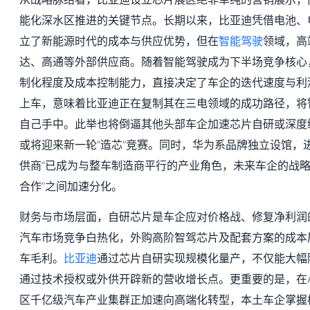
能化深水区推进的关键节点。长期以来，比亚迪凭借电池、
立了新能源时代的成本与供应优势，但在
智能驾驶
领域，高
达、高通等外部供应商。随着智能驾驶成为下半场竞争核心
制化程度及成本控制能力，直接决定了车企的迭代速度与利润
上车，意味着比亚迪正在复制其在三电领域的成功路径，将
自己手中。此举也将倒逼其他头部车企加速芯片自研或深度
或将迎来新一轮“造芯”竞赛。同时，华为系品牌独立设馆，
供商”已成为与整车制造商平行的产业角色，未来车企的战略选
合作”之间加速分化。
财务与市场层面，自研芯片是车企应对价格战、修复净利润
汽车市场竞争白热化，外购高阶智驾芯片及配套方案的成本
车毛利。
比亚迪
通过芯片自研实现规模化量产，不仅能大幅
通过技术授权或外供开辟新的营收增长点。更重要的是，在A
区千亿级汽车产业集群正加速向高端化转型，本土车企掌握