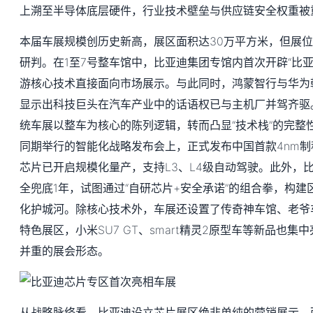
上溯至半导体底层硬件，行业技术壁垒与供应链安全权重被
本届车展规模创历史新高，展区面积达30万平方米，但展
研判。在1至7号整车馆中，比亚迪集团专馆内首次开辟“比
游核心技术直接面向市场展示。与此同时，鸿蒙智行与华为
显示出科技巨头在汽车产业中的话语权已与主机厂并驾齐驱
统车展以整车为核心的陈列逻辑，转而凸显“技术栈”的完整
同期举行的智能化战略发布会上，正式发布中国首款4nm制
芯片已开启规模化量产，支持L3、L4级自动驾驶。此外，
全兜底1年，试图通过“自研芯片+安全承诺”的组合拳，构
化护城河。除核心技术外，车展还设置了传奇神车馆、老爷
特色展区，小米SU7 GT、smart精灵2原型车等新品也
并重的展会形态。
从战略脉络看，比亚迪设立芯片展区绝非单纯的营销展示，