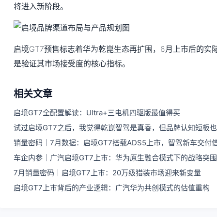
将进入新阶段。
启境GT7预售标志着华为乾崑生态再扩围，6月上市后的实
是验证其市场接受度的核心指标。
相关文章
启境GT7全配置解读：Ultra+三电机四驱版最值得买
试过启境GT7之后，我觉得乾崑智驾是真香，但品牌认知短板
销量密码｜7月数据：启境GT7搭载ADS5上市，智驾新车交付
车企内参｜广汽启境GT7上市：华为原生融合模式下的战略突
7月销量密码｜启境GT7上市：20万级猎装市场迎来新变量
启境GT7上市背后的产业逻辑：广汽华为共创模式的估值重构