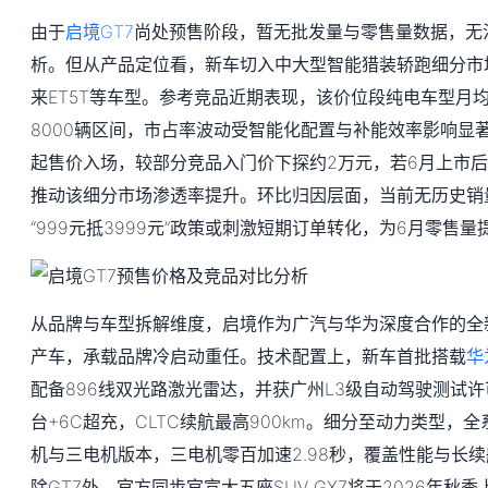
由于
启境GT7
尚处预售阶段，暂无批发量与零售量数据，无
析。但从产品定位看，新车切入中大型智能猎装轿跑细分市场
来ET5T等车型。参考竞品近期表现，该价位段纯电车型月均
8000辆区间，市占率波动受智能化配置与补能效率影响显著。
起售价入场，较部分竞品入门价下探约2万元，若6月上市后
推动该细分市场渗透率提升。环比归因层面，当前无历史销
“999元抵3999元”政策或刺激短期订单转化，为6月零售
从品牌与车型拆解维度，启境作为广汽与华为深度合作的全新
产车，承载品牌冷启动重任。技术配置上，新车首批搭载
华
配备896线双光路激光雷达，并获广州L3级自动驾驶测试许
台+6C超充，CLTC续航最高900km。细分至动力类型，
机与三电机版本，三电机零百加速2.98秒，覆盖性能与长
除GT7外，官方同步官宣大五座SUV GX7将于2026年秋季