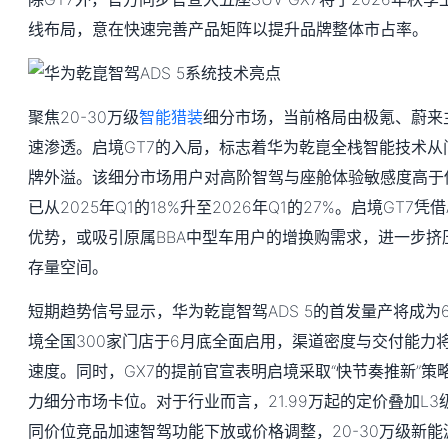
线布局，意在快速完善产品矩阵以提升品牌整体市占率。
聚焦20-30万级
智能猎装
细分市场，当前格局由极氪、蔚来
速渗透。启境GT7的入局，标志着华为乾崑全栈智能技术从
牌外溢。该细分市场用户对高阶智驾与座舱体验敏感度高于
已从2025年Q1的18%升至2026年Q1的27%。启境GT7凭
优势，或吸引原属BBA中型车用户的增换购需求，进一步挤
存量空间。
短期趋势信号显示，华为乾崑智驾ADS 5的首发量产将成为
境全国300家门店于6月底全面启用，渠道密度与交付能力
速度。同时，GX7的提前官宣表明启境采取“快节奏推新”策略
力细分市场卡位。对于行业而言，21.99万起的定价叠加L
同价位竞品加速智驾功能下放或价格调整，20-30万级新