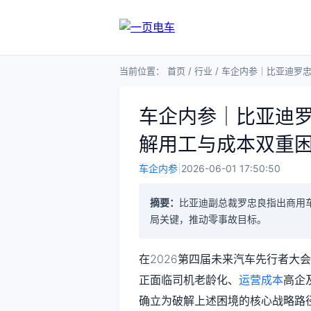
当前位置：
首页
/
行业
/
车企内参｜比亚迪罗
车企内参｜比亚迪
解用工与成本双重
车企内参
|
2026-06-01 17:50:50
摘要：
比亚迪副总裁罗忠良指出商用
局关键，推动零事故目标。
在2026第四届未来汽车先行者大
正面临司机老龄化、
运营成本
高企
确立为破解上述困境的核心战略路