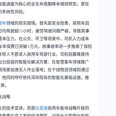
智能调度为核心的全生命周期降本增效转型，意在
的系统性风险。
用车
领域的现实困境。首先是安全隐患，商用车因
日均驾驶超10小时，疲劳驾驶问题严峻，导致其事
成本压力，在公交、环卫等场景中，司机人力成本
车年保费已突破4万元，高事故率进一步推高了保险
年轻人不愿进入商用车驾驶行业，司机招募难度持
出分层级的智能化解决方案：在智慧客车领域推广
闭场景加速无人作业落地；在干线物流领域则通过
。他同时呼吁依托深圳现有的智能化基础设施，推
愿景。
立的技术宣讲，而是
比亚迪
商用车板块战略升级的
更看重生产工具的经济属性，对安全与智能化的投