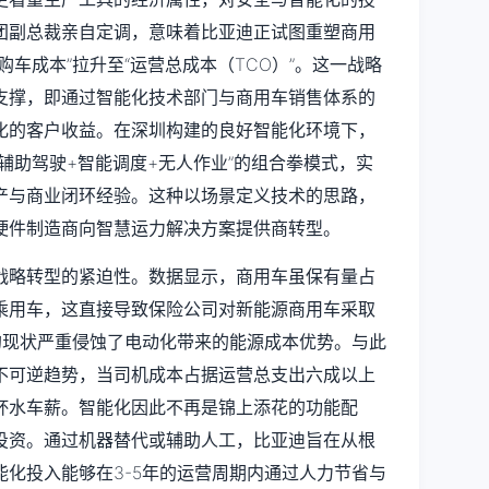
团副总裁亲自定调，意味着比亚迪正试图重塑商用
车成本”拉升至“运营总成本（TCO）”。这一战略
支撑，即通过智能化技术部门与商用车销售体系的
化的客户收益。在深圳构建的良好智能化环境下，
辅助驾驶+智能调度+无人作业”的组合拳模式，实
产与商业闭环经验。这种以场景定义技术的思路，
硬件制造商向智慧运力解决方案提供商转型。
战略转型的紧迫性。数据显示，商用车虽保有量占
乘用车，这直接导致保险公司对新能源商用车采取
的现状严重侵蚀了电动化带来的能源成本优势。与此
不可逆趋势，当司机成本占据运营总支出六成以上
杯水车薪。智能化因此不再是锦上添花的功能配
投资。通过机器替代或辅助人工，比亚迪旨在从根
化投入能够在3-5年的运营周期内通过人力节省与