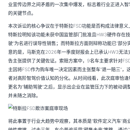
业宣传边界之间矛盾的一次集中爆发，标志着行业正进入智
的关键节点。
本次诉讼的核心争议在于特斯拉FSD功能是否构成法律意义上
特斯拉明知该功能未获中国监管部门批准且HW3硬件存在技
驶”为名进行误导性销售；而特斯拉方面则辩称功能已“部分
意的是，马斯克在2026年一季度财报会上已承认HW3无法
告主张提供了关键佐证。索赔方案中，9名车主要求针对FSD
主因将FSD作为购车唯一决定因素而主张整车“退一赔三”，
者对高阶智驾价值认知的分化。从时间线看，此次庭审恰逢特
更名为“辅助驾驶”之后，显示出企业在监管压力下的被动调
并未随之消除。
将此事置于行业大趋势中观察，其本质是“软件定义汽车”商
统性摩擦。过去三年，车企普遍采用“预售未来”策略，通过