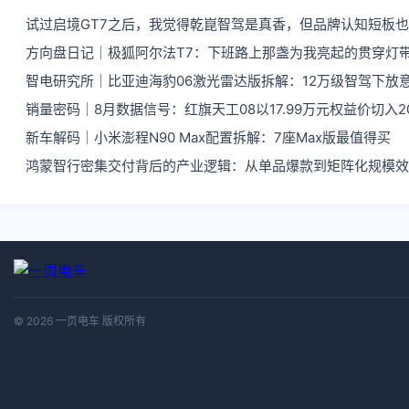
试过启境GT7之后，我觉得乾崑智驾是真香，但品牌认知短板
方向盘日记｜极狐阿尔法T7：下班路上那盏为我亮起的贯穿灯
智电研究所｜比亚迪海豹06激光雷达版拆解：12万级智驾下放
销量密码｜8月数据信号：红旗天工08以17.99万元权益价切入
新车解码｜小米澎程N90 Max配置拆解：7座Max版最值得买
鸿蒙智行密集交付背后的产业逻辑：从单品爆款到矩阵化规模效
© 2026 一页电车 版权所有