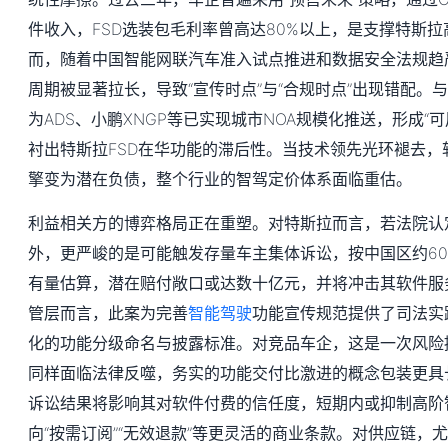
件收入，FSD选装包毛利率曾高达80%以上，是支撑特斯
而，随着中国智能网联汽车准入试点推进和数据安全法规趋
周期被显著拉长，导致“宣传时点”与“合规时点”出现错配。
为ADS、小鹏XNGP等已实现城市NOA规模化推送，形成“
衬出特斯拉FSD在华功能的滞后性。当技术领先光环褪去，
擎变为潜在负债，整个行业的智驾定价体系面临重估。
利益相关方的博弈格局正在重塑。对特斯拉而言，若法院认
外，更严峻的是可能触发存量车主集体诉讼，按中国区约60
有量估算，潜在赔付敞口或达数十亿元，并将冲击其软件服
管层而言，此案为完善
智能驾驶
功能宣传规范提供了司法实
化的功能分级命名与披露标准。对竞品车企，这是一次风险
同样面临法律反噬，务实的功能交付比激进的概念包装更具
诉讼结果将影响其对软件付费的信任度，短期内或抑制高阶
向“按需订阅”“无效退款”等更灵活的商业条款。对供应链，