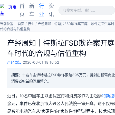
首
新
行
资
页
车
业
讯
当前位置：
首页
/
行业
/
产经周知｜特斯拉FSD欺诈案开庭：软件定义汽车时
代的合规与估值重构
产经周知｜特斯拉FSD欺诈案开
车时代的合规与估值重构
产经周知
|
2026-06-01 18:16:52
摘要：
十名车主诉特斯拉FSD欺诈索赔395万元，折射出智驾商
消费者权益的深层博弈。
近日，10名中国车主以虚假宣传和消费欺诈为由起诉
特斯拉
余元，案件已在北京市大兴区人民法院一审开庭。这不仅是
是智能电动汽车从“卖硬件”向“卖软件”转型过程中，技术兑