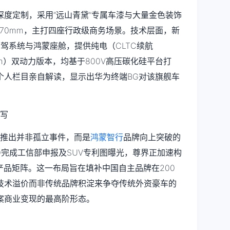
度定制，采用“远山青黛”专属车漆与大量金色装饰
370mm，主打四座行政级商务场景。技术层面，新
智驾系统与鸿蒙座舱，提供纯电（CLTC续航
3km）双动力版本，均基于800V高压碳化硅平台打
个人栏目亲自解读，显示出华为终端BG对该旗舰车
的推出并非孤立事件，而是
鸿蒙智行
品牌向上突破的
00完成工信部申报及SUV专利图曝光，尊界正加速构
豪华产品矩阵。这一布局旨在填补中国自主品牌在200
技术溢价而非传统品牌积淀来争夺传统外资豪车的
案商业变现的最高阶形态。