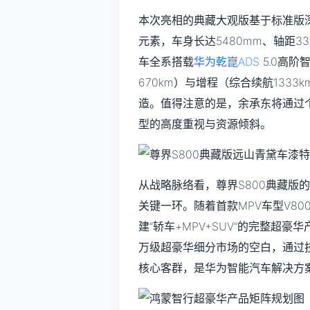
本次亮相的典藏大观版基于标准版深
元素，车身长达5480mm、轴距3
车全系搭载
华为乾崑ADS
5.0高阶
670km）与增程（综合续航133
造。值得注意的是，余承东将通过
型的高度重视与资源倾斜。
从战略脉络看，尊界S800典藏版
关键一环。随着首款MPV车型V8
建“轿车+MPV+SUV”的完整超
万级超豪华细分市场的空白，通过
核心客群，是华为智能汽车解决方