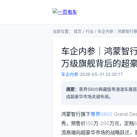
当前位置：
首页
/
行业
/
车企内参｜鸿蒙智行尊
车企内参｜鸿蒙智行
万级旗舰背后的超
车企内参
|
2026-05-31 22:20:17
摘要：
尊界S800典藏版粤港澳车展首
成超豪华市场关键布局。
鸿蒙智行旗下
尊界S800
Grand 
秀，预售价150万-200万元，
流高端向超豪华市场的战略跃迁，