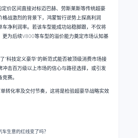
万元的定价区间直接对标迈巴赫、劳斯莱斯等传统超豪
价格战激烈的背景下，鸿蒙智行逆势上探高利润
单车净利润率。若该车型能成功站稳脚跟，不仅将
更为后续V800等车型的溢价能力奠定市场认知基
证了“科技定义豪华”的新范式能否被顶级消费市场接
牌冲击百万级以上市场的信心与路径选择，或引发
备竞赛。
订单转化率及交付节奏，这将是检验超豪华战略实效
汽车生意的红线变了吗？