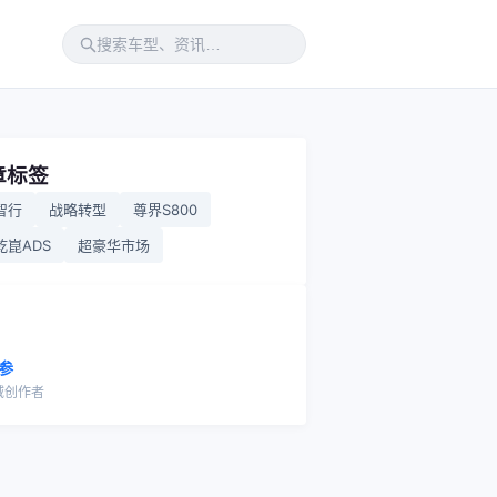
章标签
智行
战略转型
尊界S800
乾崑ADS
超豪华市场
参
域创作者