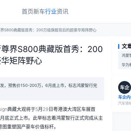
首页
新车
行业
资讯
界S800典藏版首秀：200万级旗舰背后的超豪华矩阵野心
文
尊界S800典藏版首秀：200
鸿蒙
豪华矩阵野心
华为
发，预售价150-200万，6月底上市，标志鸿蒙智行完
车企
车企内
汽车领
Design典藏大观将于5月29日粤港澳大湾区车展首
定档6月底正式上市。此举标志着鸿蒙智行正式完成从主
意图重塑国产豪车价值标杆。