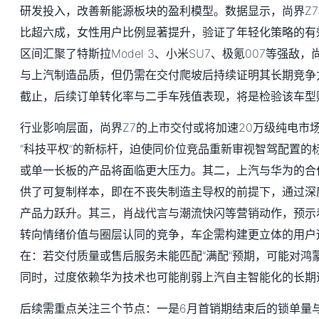
研发投入，改善新能源板块的盈利模型。数据显示，尚界Z7
比超六成，女性用户比例显著提升，验证了年轻化策略的有效
区间汇聚了特斯拉Model 3、小米SU7、极氪007等强敌
与上汽制造品质，但仍需在交付爬坡后持续证明其长期竞争
截止，后续订单转化率与二手车残值表现，将是检验该车型
行业影响层面，尚界Z7的上市交付或将加速20万级纯电市
“科技平权”的新标杆，迫使同价位竞品重新审视智驾配置的
或单一长板的产品将面临更大压力。其二，上汽与华为的合
供了可复制样本，即在不丧失制造主导权的前提下，通过深
产品力跃升。其三，肖战代言与潮流快闪等营销动作，预示
转向情绪价值与圈层认同的竞争，车企需构建更立体的用户
在：若交付质量或售后服务未能匹配“满配”预期，可能对鸿
同时，过度依赖华为技术也可能削弱上汽自主智能化的长期
后续需重点关注三个节点：一是6月首销期结束后的锁单量