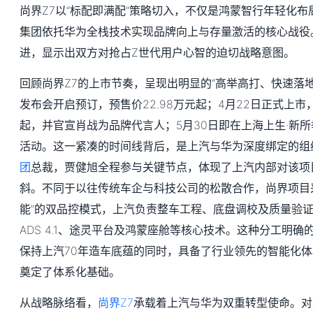
尚界Z7以“标配即满配”策略切入，不仅是鸿蒙智行年轻化
集团依托华为全栈技术实现品牌向上与存量激活的核心战役
进，显示出双方对抢占Z世代用户心智的迫切战略意图。
回顾尚界Z7的上市节奏，呈现出明显的“高举高打、快速落地
发布会开启预订，预售价22.98万元起；4月22日正式上市，
起，并官宣肖战为品牌代言人；5月30日即在上海上生·新
活动。这一紧凑的时间线背后，是上汽与华为深度绑定的组
团
总裁，贾健旭全程参与关键节点，体现了上汽内部对该项
斜。不同于以往传统车企与科技公司的松散合作，尚界项目采
能”的双品控模式，上汽负责整车工程、底盘调校及质量验
ADS 4.1、途灵平台及鸿蒙座舱等核心技术。这种分工明
保持上汽70年造车底蕴的同时，具备了行业领先的智能化
奠定了体系化基础。
从战略脉络看，
尚界Z7
承载着上汽与华为双重转型使命。对