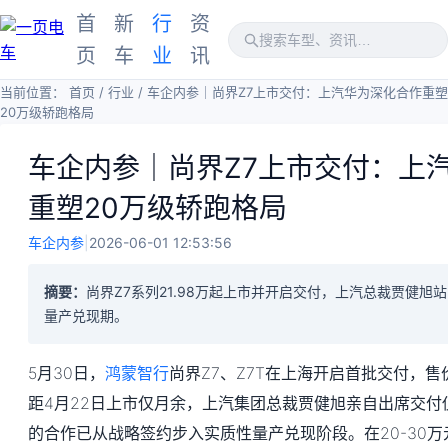
首
新
行
资
页
车
业
讯
当前位置：
首页
/
行业
/
车企内参｜尚界Z7上市交付：上汽华为深化合作重塑
20万级轿跑格局
车企内参｜尚界Z7上市交付：上
重塑20万级轿跑格局
车企内参
|
2026-06-01 12:53:56
摘要：
尚界Z7系列21.98万起上市并开启交付，上汽总裁贾健旭
量产兑现期。
5月30日，
鸿蒙智行
尚界Z7、Z7T在上海开启首批交付，售价
距4月22日上市仅月余，上汽集团总裁贾健旭亲自出席交付
的合作已从战略签约步入实质性量产兑现阶段。在20-30