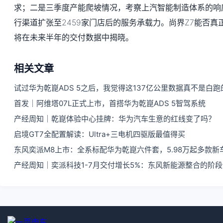
求；二是三季度产能爬坡情况，考察上汽智能制造体系的响
行渠道扩张至2459家门店后的服务承载力。尚界Z7能否
将在未来半年的交付数据中揭晓。
相关文章
试过华为乾崑ADS 5之后，我觉得这137亿公里数据真不是白跑
首发｜阿维塔07L正式上市，首搭华为乾崑ADS 5智驾系统
产经周知｜乾崑体验中心挂牌：华为汽车生意的红线变了吗？
启境GT7全配置解读：Ultra+三电机四驱版最值得买
东风奕派M8上市：全系标配华为乾崑六件套，5.98万起多款新
产经周知｜奕派科技1-7月交付增长5%：东风新能源整合的阶