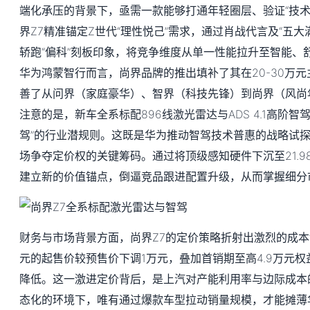
端化承压的背景下，亟需一款能够打通年轻圈层、验证“技术
界Z7精准锚定Z世代“理性悦己”需求，通过肖战代言及“五大
轿跑“偏科”刻板印象，将竞争维度从单一性能拉升至智能、
华为鸿蒙智行而言，尚界品牌的推出填补了其在20-30万
善了从问界（家庭豪华）、智界（科技先锋）到尚界（风尚
注意的是，新车全系标配896线激光雷达与ADS 4.1高阶智
驾”的行业潜规则。这既是华为推动智驾技术普惠的战略试
场争夺定价权的关键筹码。通过将顶级感知硬件下沉至21.9
建立新的价值锚点，倒逼竞品跟进配置升级，从而掌握细分
财务与市场背景方面，尚界Z7的定价策略折射出激烈的成本博
元的起售价较预售价下调1万元，叠加首销期至高4.9万元
降低。这一激进定价背后，是上汽对产能利用率与边际成本
态化的环境下，唯有通过爆款车型拉动销量规模，才能摊薄