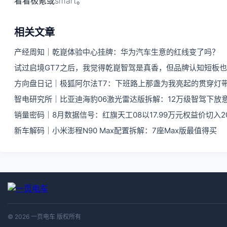
看看极氪或smart。
相关文章
产经周知｜乾崑体验中心挂牌：华为汽车生意的红线变了吗？
试过启境GT7之后，我觉得乾崑智驾是真香，但品牌认知短板
方向盘日记｜极狐阿尔法T7：下班路上那盏为我亮起的贯穿灯
智电研究所｜比亚迪海豹06激光雷达版拆解：12万级智驾下放
销量密码｜8月数据信号：红旗天工08以17.99万元权益价切入
新车解码｜小米澎程N90 Max配置拆解：7座Max版最值得买
© 2026 一页电车 版权所有