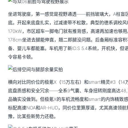
坐进驾驶座，第一感觉是视野通透——前挡玻璃大，A柱盲
底。开起来底盘扎实，过减速带不松散，典型的德系调校风
170kW，市区超车一脚电门就有推背感，高速再加速也够用
178cm坐进去腿能伸直，翘二郎腿没问题。后备厢标准容
备、婴儿车都能塞。车机用了新ID.S 5.4系统，开机快，
令容易卡顿。
横向对比同价位的极氪X（15万左右）和smart精灵#3（1
底盘质感和安全冗余——全系9气囊、车身扭转刚度高达48,700
品确实没做到。但极氪X的车机流畅度和smart的内饰精致
标配高速NOA和AR-HUD，同价位里算厚道，尤其高速领
豫，比某些新势力还稳。