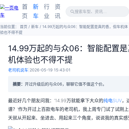
首
新
行
资
页
车
业
讯
当前位置：
首页
/
新车
/
14.99万起的与众06：智能配置是真的香，但车机体
验也不得不提
14.99万起的与众06：智能配置
机体验也不得不提
老司机说车
|
2026-05-19 15:43:01
摘要：
开过升级后的与众06，聊聊它值不值这个价。
最近好几个朋友问我：‘14.99万就能拿下大众的
纯电SUV
，
谱？’作为开过上百款电车的老司机，我上周专门试了试刚上市
天就从开起来、坐进去、用起来三个角度，说说我的真实感