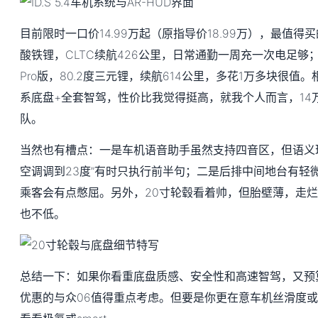
目前限时一口价14.99万起（原指导价18.99万），最值得买的
酸铁锂，CLTC续航426公里，日常通勤一周充一次电足够
Pro版，80.2度三元锂，续航614公里，多花1万多块很
系底盘+全套智驾，性价比我觉得挺高，就我个人而言，14
队。
当然也有槽点：一是车机语音助手虽然支持四音区，但语义
空调调到23度”有时只执行前半句；二是后排中间地台有轻
乘客会有点憋屈。另外，20寸轮毂看着帅，但胎壁薄，走
也不低。
总结一下：如果你看重底盘质感、安全性和高速智驾，又预
优惠的与众06值得重点考虑。但要是你更在意车机丝滑度