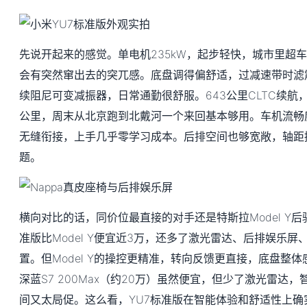
先说开起来的感觉。单电机235kW，起步轻快，城市里超
会有突然窜出去的突兀感。底盘调得偏舒适，过减速带时滤
续阻尼可变减振器，日常通勤很舒服。643公里CLTC续航，
公里，周末从北京跑到北戴河一个来回基本够用。车机流畅
无缝衔接，上手几乎零学习成本。后排空间也够宽敞，轴距
题。
横向对比的话，同价位最直接的对手还是特斯拉Model Y后
准版比Model Y便宜近3万，还多了激光雷达、后排娱乐
置。但Model Y的操控更精准，转向反馈更直接，底盘整
深蓝S7 200Max（约20万）虽然便宜，但少了激光雷达
间又太局促。这么看，YU7标准版在智能体验和舒适性上确