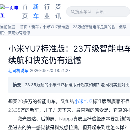
首
新
行
资
页
车
业
讯
当前位置：
首页
/
新车
/
小米YU7标准版：23万级智能电车是真的香，但续
航和快充仍有遗憾
小米YU7标准版：23万级智能电
续航和快充仍有遗憾
老司机说车
|
2026-05-20 18:21:27
摘要：
23.35万起的小米YU7标准版开起来如何？老司机实测对比Mo
想买20多万的智能电车，又纠结
小米YU7
标准版到底靠不靠
23.35万的新车，开了几天下来，最直观的感受是：它真的
——激光雷达、后排屏、Nappa真皮座椅这些原本要加钱
坐进去的第一感觉就是科技感拉满，但开起来到底怎么样？