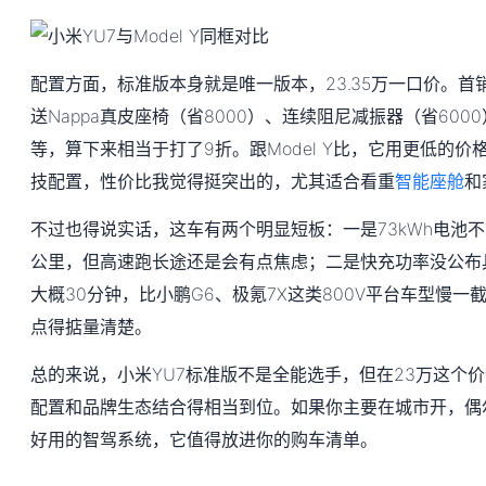
配置方面，标准版本身就是唯一版本，23.35万一口价。
送Nappa真皮座椅（省8000）、连续阻尼减振器（省600
等，算下来相当于打了9折。跟Model Y比，它用更低的
技配置，性价比我觉得挺突出的，尤其适合看重
智能座舱
和
不过也得说实话，这车有两个明显短板：一是73kWh电池不
公里，但高速跑长途还是会有点焦虑；二是快充功率没公布具
大概30分钟，比小鹏G6、极氪7X这类800V平台车型慢
点得掂量清楚。
总的来说，小米YU7标准版不是全能选手，但在23万这个
配置和品牌生态结合得相当到位。如果你主要在城市开，偶
好用的智驾系统，它值得放进你的购车清单。