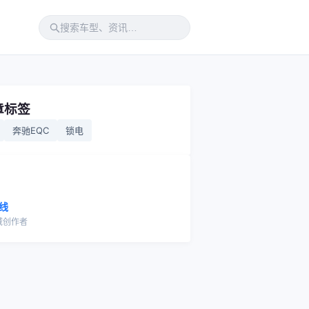
章标签
奔驰EQC
锁电
线
域创作者