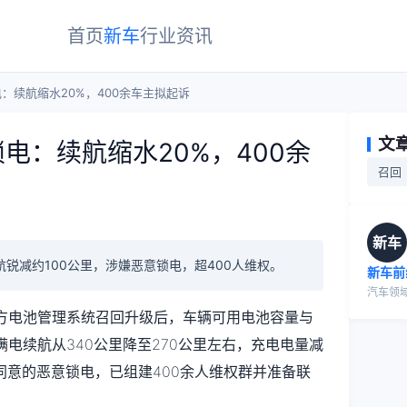
首页
新车
行业
资讯
：续航缩水20%，400余车主拟起诉
文
电：续航缩水20%，400余
召回
新车
航锐减约100公里，涉嫌恶意锁电，超400人维权。
新车前
汽车领
方电池管理系统召回升级后，车辆可用电池容量与
满电续航从340公里降至270公里左右，充电电量减
同意的恶意锁电，已组建400余人维权群并准备联