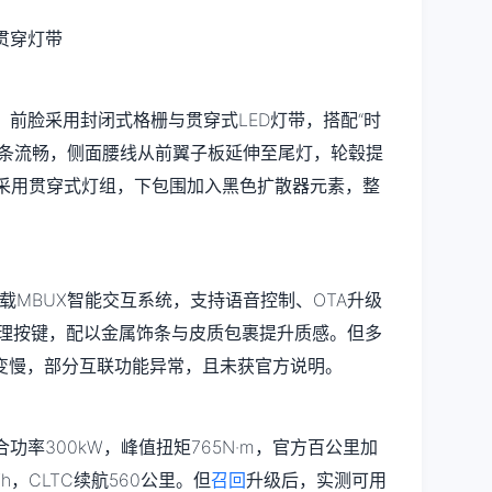
，前脸采用封闭式格栅与贯穿式LED灯带，搭配“时
线条流畅，侧面腰线从前翼子板延伸至尾灯，轮毂提
样采用贯穿式灯组，下包围加入黑色扩散器元素，整
搭载MBUX智能交互系统，支持语音控制、OTA升级
物理按键，配以金属饰条与皮质包裹提升质感。但多
变慢，部分互联功能异常，且未获官方说明。
功率300kW，峰值扭矩765N·m，官方百公里加
Wh，CLTC续航560公里。但
召回
升级后，实测可用