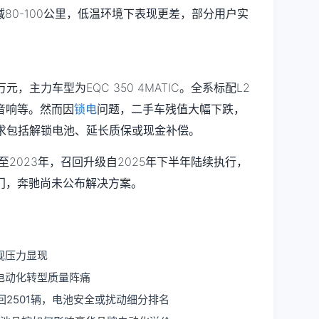
缩减80-100公里，低温环境下表现更差，部分用户实
8万元，主力车型为EQC 350 4MATIC。全系标配L2
音响等。然而因
锁电
问题，二手车残值大幅下跌，
诉求包括解锁电池、延长质保或现金补偿。
至2023年，召回升级自2025年下半年陆续执行，
门，奔驰尚未公布解决方案。
规压力显现
电动化转型质量阵痛
回2501辆，电池安全或扰动细分排名