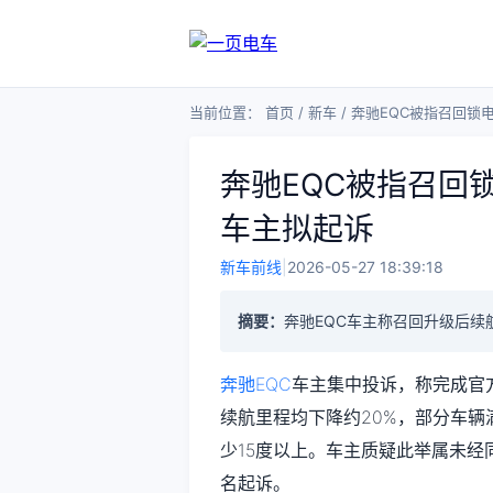
当前位置：
首页
/
新车
/
奔驰EQC被指召回锁电
奔驰EQC被指召回锁
车主拟起诉
新车前线
|
2026-05-27 18:39:18
摘要：
奔驰EQC车主称召回升级后续
奔驰EQC
车主集中投诉，称完成官
续航里程均下降约20%，部分车辆
少15度以上。车主质疑此举属未经
名起诉。