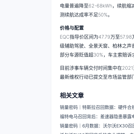
电量普遍降至62-68kWh，续航
测续航达成率不足50%。
价格与配置
EQC指导价区间为47.79万至57.9
级辅助驾驶、全景天窗、柏林之声
部分车源贬值超30%，车主索赔
目前涉事车辆交付时间集中在2021
最新维权行动已提交至市场监管部
相关文章
销量密码｜特斯拉召回数据：硬件合
福特电马召回背后：差速器隐患暴露
销量密码｜6月数据：沃尔沃EX30召