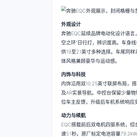
外观设计
奔驰EQC延续品牌电动化设计语言
空之环”日行灯，辨识度高。车身
供19至21英寸多种选择。车尾同
体风格兼顾豪华与运动感。
内饰与科技
内饰沿用双10.25英寸联屏布局，
及AR实景导航。中控台保留少量
位车主反馈，升级后车机系统响应
动力与续航
EQC搭载前后双电机四驱系统，综合
速5.1秒。原厂标定电池容量79.2k