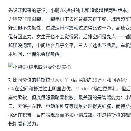
先说开起来的感觉。小鹏GX提供纯电和超级增程两种版本
力响应非常跟脚，一脚电门下去推背感来得干脆，城市超车
舒适但不失韧性，过减速带时震动过滤得比较干净，高速变
但有回正力，女生开也不会觉得累。后排空间是亮点——轴距
郎腿没问题，中间地台几乎全平，三人长途也不憋屈。车机
本秒回，但偶尔会误唤醒。
对比同价位的特斯拉Model Y（后驱版约26万）和问界M7
GX在空间和舒适性上明显占优。Model Y操控更犀利，但
座椅柔软，但底盘滤震略显松散。最关键的是智驾能力：小鹏
口、无保护左转、电动车乱穿等场景处理得更细腻，而特斯
据还在积累，目前表现反而不如小鹏成熟。不过特斯拉的视
长期看有潜力。