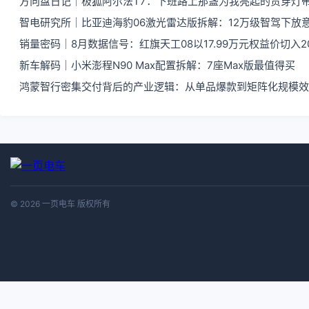
方向盘日记｜极狐阿尔法T7：下班路上那盏为我亮起的贯穿灯
智电研究所｜比亚迪海豹06激光雷达版拆解：12万级智驾下放
销量密码｜8月数据信号：红旗天工08以17.99万元权益价切入
新车解码｜小米澎程N90 Max配置拆解：7座Max版最值得买
鸿蒙智行密集交付背后的产业逻辑：从单品爆款到矩阵化规模效
© 2026 一页电车 版权所有