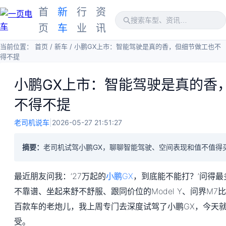
首
新
行
资
页
车
业
讯
当前位置：
首页
/
新车
/
小鹏GX上市：智能驾驶是真的香，但细节做工也不
得不提
小鹏GX上市：智能驾驶是真的香
不得不提
老司机说车
|
2026-05-27 21:51:27
摘要：
老司机试驾小鹏GX，聊聊智能驾驶、空间表现和值不值得
最近朋友问我：‘27万起的
小鹏GX
，到底能不能打？’问得
不靠谱、坐起来舒不舒服、跟同价位的Model Y、问界M
百款车的老炮儿，我上周专门去深度试驾了小鹏GX，今天
受。