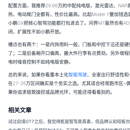
配置方面，我推荐29.98万的中配纯电版，激光雷达、NA
热、电动尾门全都有，性价比最高。比起Model Y要加钱选
小鹏GX把核心智驾功能都打包进去了。问界M7虽然也有A
闭，扩展性不如小鹏开放。
槽点也有两个：一是内饰用料一般，门板和中控下沿还是硬
了；二是后备厢开口偏高，搬大件行李有点费劲。另外增程
电时噪音控制不如纯电版安静。
总的来说，如果你看重本土化
智能驾驶
、全家出行舒适性和
在27-35万区间确实是个务实之选。尤其适合经常跑市区+
果你追求极致操控或品牌光环，可能还得看看别的。
相关文章
试过启境GT7之后，我觉得乾崑智驾是真香，但品牌认知短板