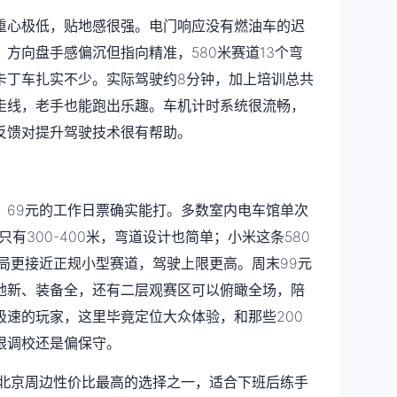
重心极低，贴地感很强。电门响应没有燃油车的迟
方向盘手感偏沉但指向精准，580米赛道13个弯
卡丁车扎实不少。实际驾驶约8分钟，加上培训总共
悉走线，老手也能跑出乐趣。车机计时系统很流畅，
反馈对提升驾驶技术很有帮助。
，69元的工作日票确实能打。多数室内电车馆单次
只有300-400米，弯道设计也简单；小米这条580
布局更接近正规小型赛道，驾驶上限更高。周末99元
地新、装备全，还有二层观赛区可以俯瞰全场，陪
极速的玩家，这里毕竟定位大众体验，和那些200
限调校还是偏保守。
前北京周边性价比最高的选择之一，适合下班后练手