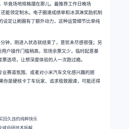
理，毕竟场地规格摆在那儿。最推荐工作日晚场
用排队，还能领定制水。电子圈速成绩单和冰淇淋奖励机制
淋的设定让刷圈有了额外动力，这种运营细节比单纯
8分钟，刚进入状态就结束了，意犹未尽感很强；另
米粉用户操作门槛稍高，现场余票又少，临时起意基
套票选项，让想深度体验的人一次跑过瘾。
专业赛道氛围、或者对小米汽车文化感兴趣的朋
如果你是硬核卡丁车玩家、追求极致圈速，可能还得
买回久违的纯粹快乐
全域自研技术拆解