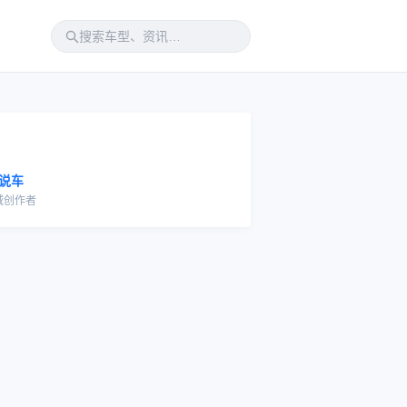
说车
域创作者