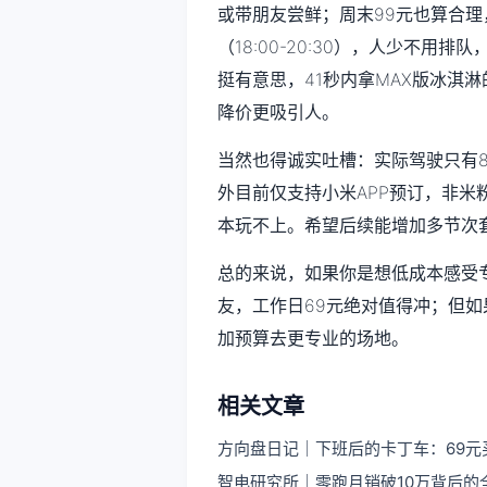
或带朋友尝鲜；周末99元也算合
（18:00-20:30），人少不
挺有意思，41秒内拿MAX版冰淇
降价更吸引人。
当然也得诚实吐槽：实际驾驶只有
外目前仅支持小米APP预订，非
本玩不上。希望后续能增加多节次
总的来说，如果你是想低成本感受
友，工作日69元绝对值得冲；但
加预算去更专业的场地。
相关文章
方向盘日记｜下班后的卡丁车：69元
智电研究所｜零跑月销破10万背后的