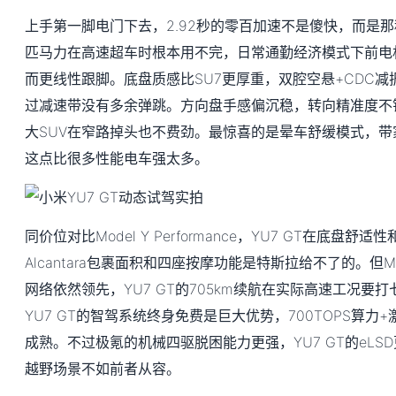
上手第一脚电门下去，2.92秒的零百加速不是傻快，而是那
匹马力在高速超车时根本用不完，日常通勤经济模式下前电
而更线性跟脚。底盘质感比SU7更厚重，双腔空悬+CDC
过减速带没有多余弹跳。方向盘手感偏沉稳，转向精准度不错
大SUV在窄路掉头也不费劲。最惊喜的是晕车舒缓模式，
这点比很多性能电车强太多。
同价位对比Model Y Performance，YU7 GT在底盘
Alcantara包裹面积和四座按摩功能是特斯拉给不了的。但M
网络依然领先，YU7 GT的705km续航在实际高速工况要打七
YU7 GT的智驾系统终身免费是巨大优势，700TOPS算
成熟。不过极氪的机械四驱脱困能力更强，YU7 GT的eLS
越野场景不如前者从容。