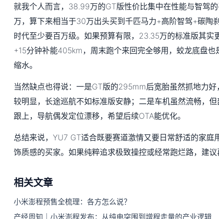
就我个人而言，38.99万的GT版性价比集中在性能与智驾的
万，算下来相当于30万出头买到千匹马力+高阶智驾+碳陶
时代至少要百万级。如果预算有限，23.35万的标准版其实更
+15分钟补能405km，周末跑个来回完全够用，蛟龙底盘
缩水。
当然缺点也得说：一是GT版的295mm后宽胎虽然抓地力好，
较明显，长途巡航不如标准版安静；二是车机虽然流畅，但部
跟上，导航偶发定位漂移，希望后续OTA能优化。
总结来说，YU7 GT适合既要赛道激情又要日常舒适的家
饰质感的买家。如果纯粹追求极致操控或经常跑烂路，建议
相关文章
小米澎程预售全梳理：各方怎么说？
产经周知｜小米澎程发布：从纯电突围到增程走量的产业逻辑