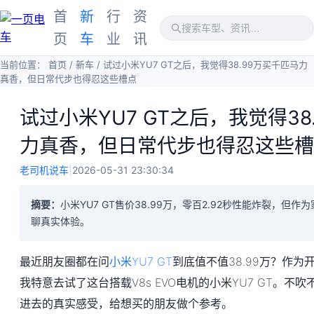
首
新
行
资
页
车
业
讯
当前位置：
首页
/
新车
/
试过小米YU7 GT之后，我觉得38.99万买千匹马力
真香，但日常代步也得忍这些槽点
试过小米YU7 GT之后，我觉得38
力真香，但日常代步也得忍这些槽
老司机说车
|
2026-05-31 23:30:34
摘要：
小米YU7 GT售价38.99万，零百2.92秒性能炸裂，但
聊真实体验。
最近朋友圈都在问
小米YU7 GT
到底值不值38.99万？作
我特意去试了这台搭载V8s EVO电机的小米YU7 GT。不
进去的真实感受，给想买的朋友做个参考。