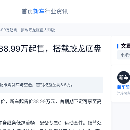
首页
新车
行业
资讯
38.99万起售，搭载蛟龙底盘大师版
文
：38.99万起售，搭载蛟龙底盘
小米
新车
起，配碳陶刹车与空悬，首销权益至高8.5万。
新车前
汽车领
价，新车起售价38.99万元，首销期下定可享至高
车身线条低趴流畅，配备专属GT运动套件。细节处