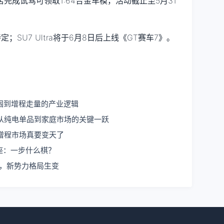
完成试驾可领取1:64合金车模，活动截止至5月31
；SU7 Ultra将于6月8日后上线《GT赛车7》。
围到增程走量的产业逻辑
从纯电单品到家庭市场的关键一跃
增程市场真要变天了
座：一步什么棋？
顶，新势力格局生变