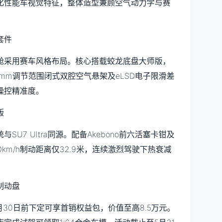
化性能车视觉特征，整体造型兼顾空气动力学与赛
舱采用赛车风格布局。核心搭载蛟龙底盘大师版，
5mm调节范围闭式双腔空气悬架及eLSD电子限滑差
操控精准度。
U7 Ultra同源。配备Akebono前六活塞卡钳及
0km/h制动距离仅32.9米，连续激烈驾驶下热衰减
6月30日前下定可享首销权益包，价值至高8.5万元。