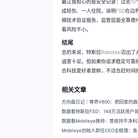
最让我担心的是安全记录：过去10
成轻伤、一人住院，说明FSD在边
细技术验证报告，监管层面全靠德州
看风险不小。
结尾
总的来说，特斯拉Robotaxi迈
诚意十足。但如果你追求稳定可靠的
合科技爱好者尝鲜，不适合赶时间
相关文章
方向盘日记｜尊界V800：把回家的
数据看特斯拉FSD：148万活跃用
数据看Mobileye换帅：营收持平净
Mobileye创始人卸任CEO全梳理：