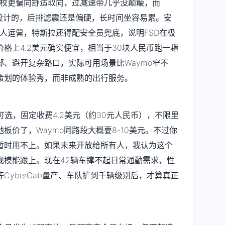
调校更偏向舒适取向，过减速带几乎没颠簸，而
xi原生设计的，后排滤震还是偏硬，长时间坐容易累。安
无人运营，特斯拉还得配安全员兜底，说明FSD在极
格上4.2美元确实便宜，相当于30块人民币跑一趟
、避开复杂路口，实际可用场景比Waymo窄不
策划的体验秀，而非成熟的出行服务。
本可选，固定收费4.2美元（约30元人民币），不限里
板价了，Waymo同路段大概要8-10美元。不过你
暂时用不上。如果未来开放给所有人，我认为这个
规模能跟上。现在42辆车撑不起日常通勤需求，性
CyberCab量产、车队扩到千辆级别后，才算真正