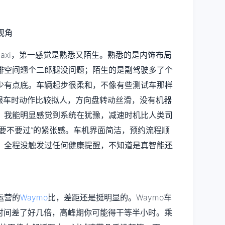
botaxi，第一感觉是熟悉又陌生。熟悉的是内饰布局
排空间翘个二郎腿没问题；陌生的是副驾驶多了个
少有点底。车辆起步很柔和，不像有些测试车那样
、跟车时动作比较拟人，方向盘转动丝滑，没有机器
，我能明显感觉到系统在犹豫，减速时机比人类司
要不要过”的紧张感。车机界面简洁，预约流程顺
，全程没触发过任何健康提醒，不知道是真智能还
运营的
Waymo
比，差距还是挺明显的。Waymo车
车时间差了好几倍，高峰期你可能得干等半小时。乘