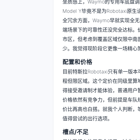
坐质感上，Waymo的专用车底盘
Model Y毕竟不是为Robota
全冗余方面，Waymo早就实现全
端场景下的可靠性还没完全达标。价
市区，但考虑到覆盖区域仅限中南部
少。我觉得现阶段它更像一场精心
配置和价格
目前特斯拉Robotaxi只有单一版
程但限区域。这个定价在同级里算地
得接受邀请制才能体验，普通用户
价格依然有竞争力，但前提是车队
价比再高也白搭。就我个人判断，等
值得尝试的出行选项。
槽点/不足