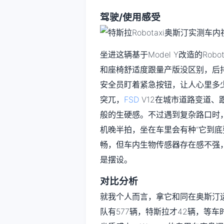
驾驶/使用感受
坐进这辆基于Model Y改造的Ro
和座椅舒适度跟量产版没区别，后
安全员盯着紧急按钮，让人心里多
突兀，
FSD
V12在城市道路变道
般的生硬感。不过遇到复杂路口时
机晚半拍，坐在车里会有种“它到底
畅，但车内生物传感器存在感不强
是摆设。
对比分析
就我个人而言，拿它和同在奥斯汀
队有577辆，特斯拉才42辆，等