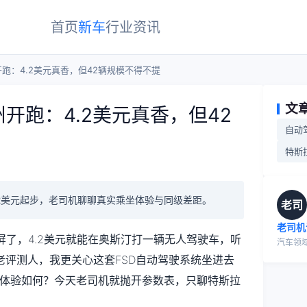
首页
新车
行业
资讯
州开跑：4.2美元真香，但42辆规模不得不提
文
得州开跑：4.2美元真香，但42
自动
特斯拉
费4.2美元起步，老司机聊聊真实乘坐体验与同级差距。
老司
老司机
屏了，4.2美元就能在奥斯汀打一辆无人驾驶车，听
汽车领
老评测人，我更关心这套FSD自动驾驶系统坐进去
比体验如何？今天老司机就抛开参数表，只聊特斯拉