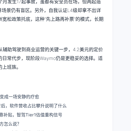
个月发生17起事故，虽都有安全员在场，但两起造
界场景仍有盲区。另外，自我认证L4级却拿不出详
宽松政策托底，这种“先上路再补票”的模式，长期
出了从辅助驾驶到商业运营的关键一步，4.2美元的定价
日常代步，现阶段Waymo仍是更稳妥的选择。适
的上班族。
路变成一场安静的疗愈
户背后，软件营收占比攀升说明了什么
利靠补贴，智驾Tier1估值重构信号
各方怎么说？