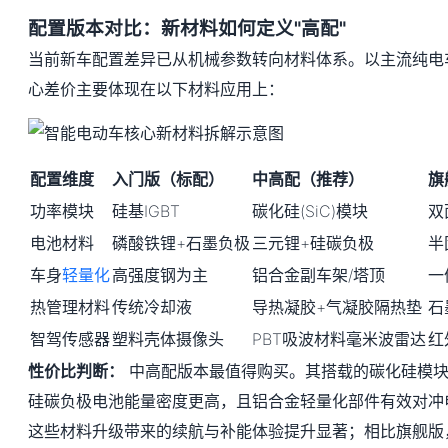
配置版本对比：新材料如何定义"高配"
当前新车配置差异已从机械参数转向材料体系。以主流纯电
心差价主要体现在以下材料应用上：
配置维度
入门版（标配）
中高配（推荐）
旗
功率模块
硅基IGBT
碳化硅(SiC)模块
双
电池材料
磷酸铁锂+石墨负极
三元锂+硅碳负极
半
车身
轻量化
高强度钢为主
铝合金副车架/塔顶
一
热管理材料
传统冷却液
导热凝胶+气凝胶隔热垫
石
智驾传感器
塑料壳体摄像头
PBT吸波材料毫米波雷达
红
性价比判断：
中高配版本最值得购买。其搭载的碳化硅模块可
硅碳负极电池能量密度更高，且铝合金轻量化部件有效对冲
这些材料升级带来的续航与补能体验提升显著；相比旗舰版