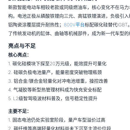
新款智能电动车相较老款或同级燃油车，核心变化不在马力
构。电池正极从磷酸铁锂向三元、高锰铁锂演进，负极引入
铝陶瓷涂覆层提升耐热性；
800V平台
标配碳化硅替代IGBT
了传统发动机的缸体、曲轴等机械部件，成为新一代车型的
亮点与不足
核心亮点：
1. 碳化硅模块下探至20万元级，能效提升可量化
2. 硅碳负极电池量产，能量密度突破物理瓶颈
3. 铝合金/镁合金轻量化对冲电池增重，操控改善
4. 气凝胶等新型热管理材料成为快充安全标配
5. L2级智驾吸波材料普及，信号稳定性提升
主要不足：
1. 固态电池仍处实验室阶段，量产车型溢价过高
2. 碳纤维等高端轻量化材料尚未下沉至主流价位段