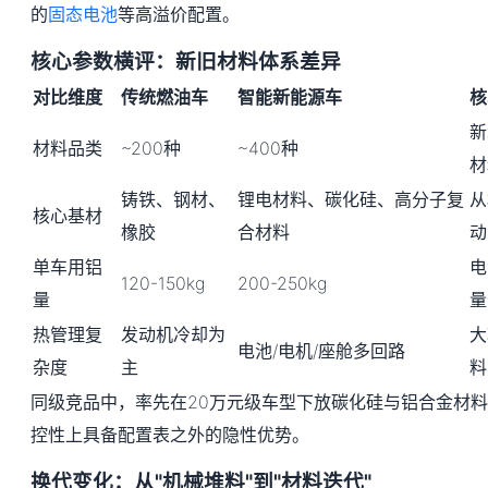
的
固态电池
等高溢价配置。
核心参数横评：新旧材料体系差异
对比维度
传统燃油车
智能新能源车
核
新
材料品类
~200种
~400种
材
铸铁、钢材、
锂电材料、碳化硅、高分子复
从
核心基材
橡胶
合材料
动
单车用铝
电
120-150kg
200-250kg
量
量
热管理复
发动机冷却为
大
电池/电机/座舱多回路
杂度
主
料
同级竞品中，率先在20万元级车型下放碳化硅与铝合金材
控性上具备配置表之外的隐性优势。
换代变化：从"机械堆料"到"材料迭代"