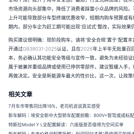
市场资源向头部集中，降低了消费者踩雷小众品牌的风险。
上升可能导致部分车型终端优惠收窄，短期内购车预算或有
期内，部分车企为赶工期可能出现“应试式”整改，实际效果
购买建议很明确：现阶段购车，请将“安全合规”置于“配置丰
开通过GB38031-2025认证、且在2026年上半年无批
本，务必确认其功能安全等级与宣传一致，避免为未经验证
属于被兼并重组品牌或使用已停供零部件，建议暂缓入手，待
再做决定。安全是新能源车最大的性价比，这一次，让政策
相关文章
7月车市零售同比降18%，老司机说说真实感受
新车解码｜埃安全新中大型轿车配置前瞻：800V+智驾或成标
特斯拉Model Y L全配置解读：六座版是否值得为空间买单
新车解码｜车市价格战配置拆解：利润回归才是“最值得买的版本