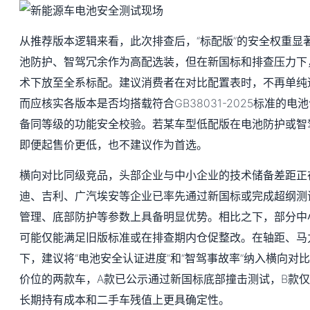
从推荐版本逻辑来看，此次排查后，“标配版”的安全权重显
池防护、智驾冗余作为高配选装，但在新国标和排查压力下
术下放至全系标配。建议消费者在对比配置表时，不再单纯
而应核实各版本是否均搭载符合GB38031-2025标准的
备同等级的功能安全校验。若某车型低配版在电池防护或智
即便起售价更低，也不建议作为首选。
横向对比同级竞品，头部企业与中小企业的技术储备差距正
迪、吉利、广汽埃安等企业已率先通过新国标或完成超纲测
管理、底部防护等参数上具备明显优势。相比之下，部分中
可能仅能满足旧版标准或在排查期内仓促整改。在轴距、马
下，建议将“电池安全认证进度”和“智驾事故率”纳入横向对
价位的两款车，A款已公示通过新国标底部撞击测试，B款仅
长期持有成本和二手车残值上更具确定性。