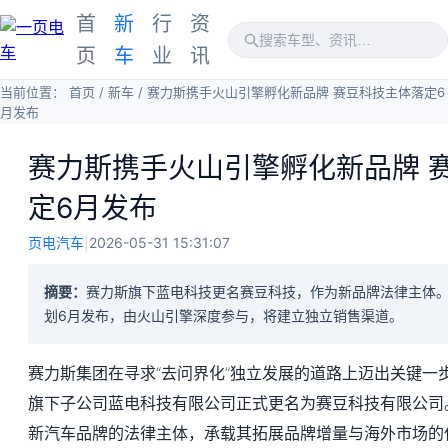
首
新
行
资
页
车
业
讯
当前位置：
首页
/
新车
/
赛力斯携手火山引擎孵化新品牌 赛豆科技主体落定6
月发布
赛力斯携手火山引擎孵化新品牌 
定6月发布
页电汽车
|
2026-05-31 15:31:07
摘要：
赛力斯旗下蓝电科技更名赛豆科技，作为新品牌法律主体
划6月发布，由火山引擎深度参与，将建立独立销售渠道。
赛力斯集团在寻求“去问界化”独立发展的道路上迈出关键一步
旗下子公司蓝电科技有限公司正式更名为赛豆科技有限公司
新汽车品牌的法律主体，承载其拓展品牌增量与海外市场的