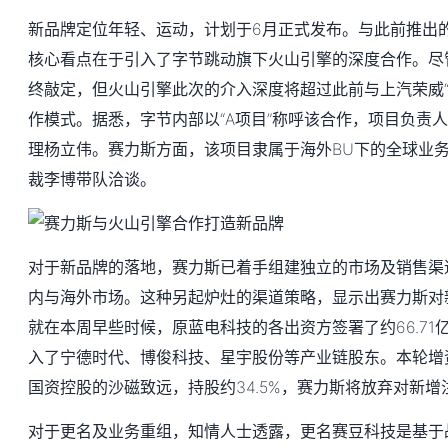
新品牌定位年轻、运动，计划于6月正式发布。与此前推出
核心看点在于引入了字节跳动旗下火山引擎的深度合作。尽
终敲定，但火山引擎此次的介入深度将超过此前与上汽荣威“
作模式。据悉，字节内部以“A项目”称呼该合作，项目负责
理杨立伟。赛力斯方面，该项目隶属于海外BU下的全球业
裁李博带队洽谈。
对于新品牌的落地，赛力斯已着手组建独立的市场及销售渠
内与海外市场。这种另起炉灶的渠道策略，显示出赛力斯对
就在本周早些时候，原蓝电科技的各出资方签署了约66.71
入了宁德时代、博俊科技、星宇股份等产业链股东。本轮增
国资控股的沙磁致远，持股约34.5%，赛力斯将放弃对新
对于更名及业务重组，知情人士透露，更名赛豆科技是基于