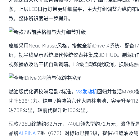
条，上层LED日行灯带更纤细扁平，主大灯组调整为纵向布
致，整体辨识度进一步提升。
座舱采用Neue Klasse风格，搭载全新iDrive X系统。配
屏，视平线显示系统取代传统仪表并集成3D HUD。副驾
视频播放及防干扰自动调暗。L3级自动驾驶取消，换装成熟
燃油版优化调校满足欧7标准，
V8发动机
回归并复活M760
功率536马力。纯电i7换装第六代大圆柱电池，容量升至112.5kWh
达708公里，较前代提升近100公里。
现款735Li终端约62万元，740Li领先型约72万元，豪
品牌
ALPINA
7系（G72）对标迈巴赫S级，提供V8燃油及