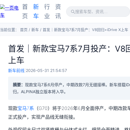
首
新
行
资
页
车
业
讯
当前位置：
首页
/
新车
/
首发｜新款宝马7系7月投产：V8回归+iDrive X上车
首发｜新款宝马7系7月投产：V8回归+
上车
新车前线
|
2026-05-31 21:54:57
摘要：
现款宝马7系6月停产，中期改款7月无缝接棒。新车搭载iDri
归，ALPINA独立版本将入华。
现款
宝马7系
（G70）将于2026年6月全面停产，中期改款车型
正式投产，实现产品线无缝衔接。
外观保留大尺寸双肾格栅与分体式大灯，细节全面精进。格