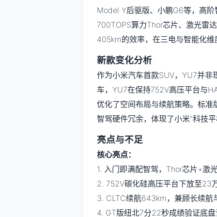
Model Y后驱版、小鹏G6等，
700TOPS算力Thor芯片、激光
405km的效率，在三电与智能化
新款变化分析
作为小米汽车首款SUV，YU7并
车，YU7在保持752V高压平台与
优化了空间布局与续航策略。标准
智驾硬件冗余，体现了小米"科技平
亮点与不足
核心亮点：
1. 入门即满配智驾，Thor芯片+
2. 752V碳化硅高压平台下放至2
3. CLTC续航643km，兼顾长续
4. GT版纽北7分22秒成绩验证底