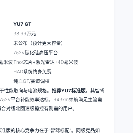
YU7 GT
38.99万元
未公布（预计更大容量）
752V碳化硅高压平台
D毫米波
Thor芯片+激光雷达+4D毫米波
HAD系统终身免费
纯血GT/赛道调校
在于性能取向与电池规格。
推荐YU7标准版
，其智驾
52V平台补能效率达标，643km续航满足主流需
适合对纽北圈速级操控有刚需的用户。
U7标准版的核心竞争力在于"智驾标配"。同级竞品如