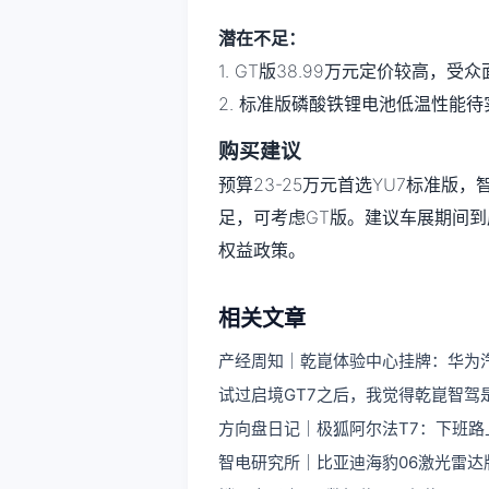
潜在不足：
1. GT版38.99万元定价较高，受
2. 标准版磷酸铁锂电池低温性能
购买建议
预算23-25万元首选YU7标准
足，可考虑GT版。建议车展期间
权益政策。
相关文章
产经周知｜乾崑体验中心挂牌：华为
试过启境GT7之后，我觉得乾崑智驾
方向盘日记｜极狐阿尔法T7：下班
智电研究所｜比亚迪海豹06激光雷达