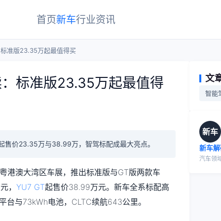
首页
新车
行业
资讯
标准版23.35万起最值得买
文
：标准版23.35万起最值得
智能
新车
起售价23.35万与38.99万，智驾标配成最大亮点。
新车解
汽车领
26粤港澳大湾区车展，推出标准版与GT版两款车
万元，
YU7 GT
起售价38.99万元。新车全系标配高
台与73kWh电池，CLTC续航643公里。