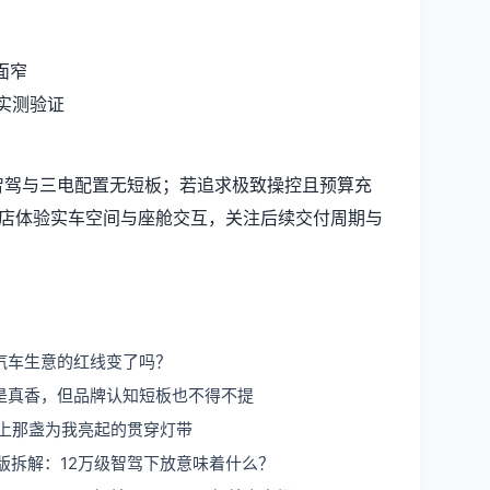
众面窄
待实测验证
版，智驾与三电配置无短板；若追求极致操控且预算充
到店体验实车空间与座舱交互，关注后续交付周期与
汽车生意的红线变了吗？
是真香，但品牌认知短板也不得不提
路上那盏为我亮起的贯穿灯带
版拆解：12万级智驾下放意味着什么？