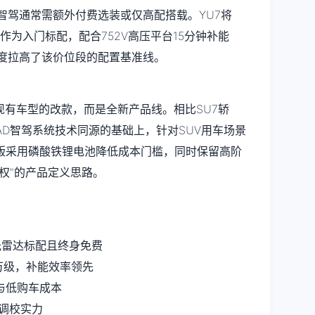
高阶智驾通常需额外付费选装或仅高配搭载。YU7将
雷达作为入门标配，配合752V高压平台15分钟补能
维度拉高了该价位段的配置基准线。
非现有车型的改款，而是全新产品线。相比SU7轿
HAD智驾系统技术同源的基础上，针对SUV用车场景
版采用磷酸铁锂电池降低成本门槛，同时保留高阶
权"的产品定义思路。
激光雷达标配且终身免费
3万级，补能效率领先
航与低购车成本
盘调校实力