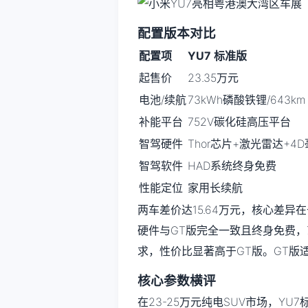
配置版本对比
配置项
YU7 标准版
起售价
23.35万元
电池/续航
73kWh磷酸铁锂/643km
补能平台
752V碳化硅高压平台
智驾硬件
Thor芯片+激光雷达+4
智驾软件
HAD系统终身免费
性能定位
家用长续航
两车差价达15.64万元，核心差异
硬件与GT版完全一致且终身免费，7
求，性价比显著高于GT版。GT版
核心参数横评
在23-25万元纯电SUV市场，Y