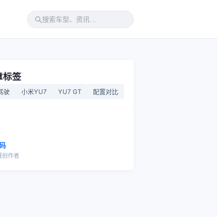
章标签
驾驶
小米YU7
YU7 GT
配置对比
码
域创作者