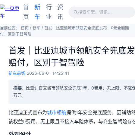
首
新
行
资
页
车
业
讯
当前位置：
首页
/
新车
/
首发｜比亚迪城市领航安全兜底发布：0元全额赔
付，区别于智驾险
首发｜比亚迪城市领航安全兜底发
赔付，区别于智驾险
新车前线
|
2026-06-01 14:25:41
摘要：
比亚迪官宣城市领航安全兜底1年，0费用、无上限、不涨保
万元。
比亚迪正式宣布为
城市领航
提供1年安全兜底服务，因辅助
该权益0费用、无上限且不接入车险体系，与商业智驾险存
外观设计