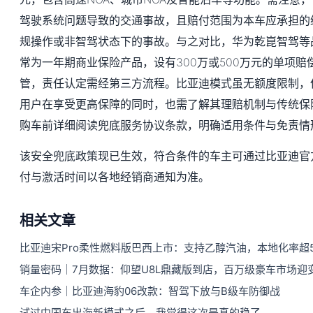
驾驶系统问题导致的交通事故，且赔付范围为本车应承担的
规操作或非智驾状态下的事故。与之对比，华为乾崑智驾等
常为一年期商业保险产品，设有300万或500万元的单项
管，责任认定需经第三方流程。比亚迪模式虽无额度限制，
用户在享受更高保障的同时，也需了解其理赔机制与传统保
购车前详细阅读兜底服务协议条款，明确适用条件与免责情
该安全兜底政策现已生效，符合条件的车主可通过比亚迪官
付与激活时间以各地经销商通知为准。
相关文章
比亚迪宋Pro柔性燃料版巴西上市：支持乙醇汽油，本地化率超5
销量密码｜7月数据：仰望U8L鼎藏版到店，百万级豪车市场迎
车企内参｜比亚迪海豹06改款：智驾下放与B级车防御战
试过中国车出海新模式之后，我觉得这次是真的稳了