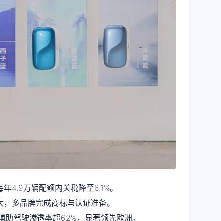
4.9万辆配额内关税降至6.1%。
大，多品牌完成商标与认证准备。
级辅助驾驶渗透率超62%，显著领先欧洲。