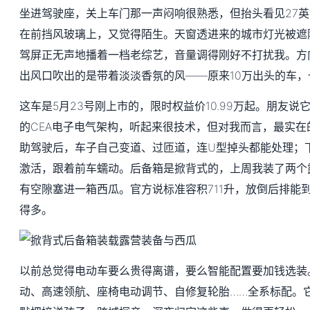
坐进驾驶座，关上车门那一声闷响很熟悉，但抬头看见27英寸
在前挡风玻璃上，又觉得陌生。天窗透进来的城市灯光被遮
驾屏正无声地播着一档老综艺，音量调得刚好不打扰我。方
出风口吹出的是带着淡淡香氛的风——原来10万出头的车
这车是5月23号刚上市的，限时权益价10.99万起。朋友
的CEA电子电气架构，听起来很技术，但对我而言，最实在
助驾驶后，车子自己变道、过匝道，连U型掉头都能处理；
激活，跟着前车蠕动。后备箱是掀背式的，上周我装了两个
有空隙塞进一箱西瓜。官方说标准容积711升，放倒后排能到
得多。
以前总觉得电动车要么贵得离谱，要么智能配置要加钱选装
动、高速领航、座椅电动调节、自修复轮胎……全系标配。它