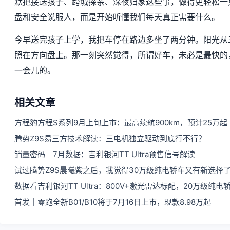
默把接送孩子、跨城探亲、深夜归家这些事，做得更轻松一
盘和安全说服人，而是开始听懂我们每天真正需要什么。
今早送完孩子上学，我把车停在路边多坐了两分钟。阳光从
照在方向盘上。那一刻突然觉得，所谓好车，未必是最快的
一会儿的。
相关文章
方程豹方程S系列9月上旬上市：最高续航900km，预计25万起
腾势Z9S易三方技术解读：三电机独立驱动到底行不行？
销量密码｜7月数据：吉利银河TT Ultra预售信号解读
试过腾势Z9S晨曦紫之后，我觉得30万级纯电轿车又有新选择
数据看吉利银河TT Ultra：800V+激光雷达标配，20万级纯
首发｜零跑全新B01/B10将于7月16日上市，现款8.98万起