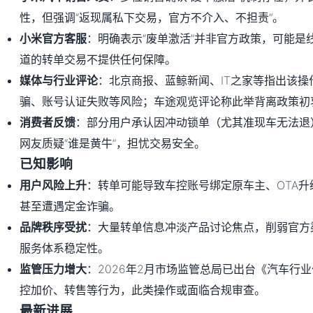
性，但强调“返现属私下交易，官方不介入、不担责”。
小米官方客服
：明确表示“废单激活”并非官方政策，可能是
道的转单交易不提供任何保障。
媒体与行业评论
：北京商报、蓝鲸新闻、IT之家等指出该操
骗、账号认证失败等风险；车途观览评论称此举背离政策初
消费者反馈
：部分用户承认因冲动锁单（尤其准现车无法退
网友质疑“谁是黄牛”，担忧交易安全。
已知影响
用户风险上升
：转单可能导致车控账号绑定原车主、OTA
甚至遭遇定金诈骗。
品牌秩序受扰
：大量转单信息冲淡产品讨论焦点，削弱官方
服务体系稳定性。
监管压力增大
：2026年2月市场监管总局已出台《汽车行
控加价、转售等行为，此类操作或面临合规审查。
最新进展