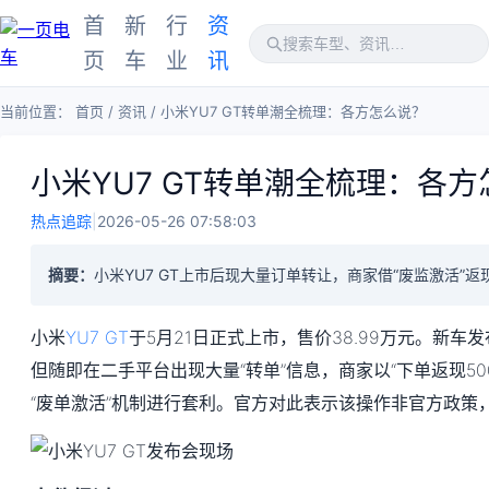
首
新
行
资
页
车
业
讯
当前位置：
首页
/
资讯
/
小米YU7 GT转单潮全梳理：各方怎么说？
小米YU7 GT转单潮全梳理：各
热点追踪
|
2026-05-26 07:58:03
摘要：
小米YU7 GT上市后现大量订单转让，商家借“废监激活”返
小米
YU7 GT
于5月21日正式上市，售价38.99万元。新车
但随即在二手平台出现大量“转单”信息，商家以“下单返现50
“废单激活”机制进行套利。官方对此表示该操作非官方政策