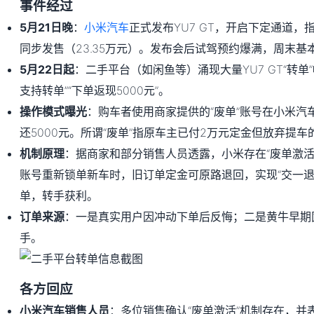
事件经过
5月21日晚
：
小米汽车
正式发布YU7 GT，开启下定通道，指
同步发售（23.35万元）。发布会后试驾预约爆满，周末基
5月22日起
：二手平台（如闲鱼等）涌现大量YU7 GT“转单
支持转单”“下单返现5000元”。
操作模式曝光
：购车者使用商家提供的“废单”账号在小米汽
还5000元。所谓“废单”指原车主已付2万元定金但放弃提车
机制原理
：据商家和部分销售人员透露，小米存在“废单激活
账号重新锁单新车时，旧订单定金可原路退回，实现“交一退
单，转手获利。
订单来源
：一是真实用户因冲动下单后反悔；二是黄牛早期
手。
各方回应
小米汽车销售人员
：多位销售确认“废单激活”机制存在，并