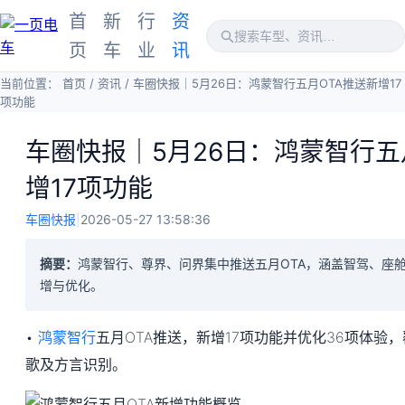
首
新
行
资
页
车
业
讯
当前位置：
首页
/
资讯
/
车圈快报｜5月26日：鸿蒙智行五月OTA推送新增17
项功能
车圈快报｜5月26日：鸿蒙智行五
增17项功能
车圈快报
|
2026-05-27 13:58:36
摘要：
鸿蒙智行、尊界、问界集中推送五月OTA，涵盖智驾、座
增与优化。
•
鸿蒙智行
五月OTA推送，新增17项功能并优化36项体验，
歌及方言识别。