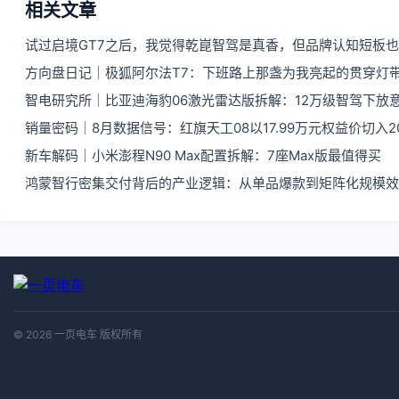
相关文章
试过启境GT7之后，我觉得乾崑智驾是真香，但品牌认知短板
方向盘日记｜极狐阿尔法T7：下班路上那盏为我亮起的贯穿灯
智电研究所｜比亚迪海豹06激光雷达版拆解：12万级智驾下放
销量密码｜8月数据信号：红旗天工08以17.99万元权益价切入
新车解码｜小米澎程N90 Max配置拆解：7座Max版最值得买
鸿蒙智行密集交付背后的产业逻辑：从单品爆款到矩阵化规模效
© 2026 一页电车 版权所有