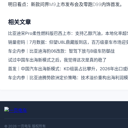
明日看点：新款问界M9上市发布会及零跑D99内饰首发。
相关文章
比亚迪宋Pro柔性燃料版巴西上市：支持乙醇汽油，本地化率超5
销量密码｜7月数据：仰望U8L鼎藏版到店，百万级豪车市场迎
车企内参｜比亚迪海豹06改款：智驾下放与B级车防御战
试过中国车出海新模式之后，我觉得这次是真的稳了
首发｜中国汽车出海新模式：KD组装占比攀升，2026年出口
车企内参｜比亚迪腾势欧洲定价策略：技术溢价重构出海利润模
© 2026 一页电车 版权所有