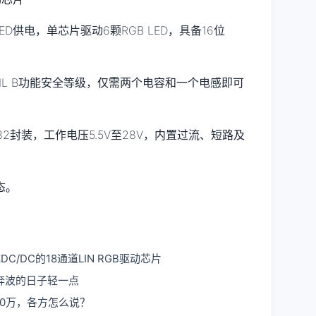
编程LED供电，单芯片驱动6颗RGB LED，具备16位
持ASIL B功能安全等级，仅需两个电容和一个电感即可
QFN32封装，工作电压5.5V至28V，内置过流、短路及
态。
成DC/DC的18通道LIN RGB驱动芯片
奔波的日子轻一点
0万，各方怎么说？