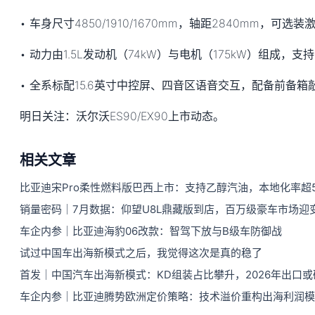
• 车身尺寸4850/1910/1670mm，轴距2840mm，可
• 动力由1.5L发动机（74kW）与电机（175kW）组成，支持
• 全系标配15.6英寸中控屏、四音区语音交互，配备前备
明日关注：沃尔沃ES90/EX90上市动态。
相关文章
比亚迪宋Pro柔性燃料版巴西上市：支持乙醇汽油，本地化率超5
销量密码｜7月数据：仰望U8L鼎藏版到店，百万级豪车市场迎
车企内参｜比亚迪海豹06改款：智驾下放与B级车防御战
试过中国车出海新模式之后，我觉得这次是真的稳了
首发｜中国汽车出海新模式：KD组装占比攀升，2026年出口
车企内参｜比亚迪腾势欧洲定价策略：技术溢价重构出海利润模