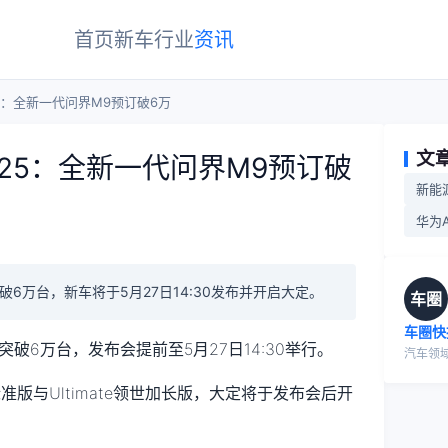
首页
新车
行业
资讯
25：全新一代问界M9预订破6万
文
525：全新一代问界M9预订破
新能
华为A
6万台，新车将于5月27日14:30发布并开启大定。
车圈
车圈快
破6万台，发布会提前至5月27日14:30举行。
汽车领
标准版与Ultimate领世加长版，大定将于发布会后开