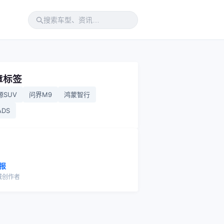
章标签
源SUV
问界M9
鸿蒙智行
DS
报
域创作者