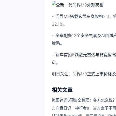
• 问界M9搭载玄武车身架构2.0
32.1%。
• 全车配备13个安全气囊及AI
策略。
• 新车首搭6颗激光雷达与乾崑智驾
盘。
明日关注：问界M9正式上市价格
相关文章
岚图追光S预售全梳理：各方怎么说
方向盘日记｜神行者8：当方盒子不