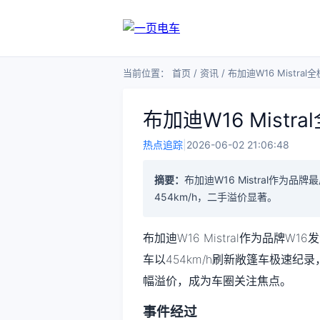
当前位置：
首页
/
资讯
/
布加迪W16 Mistr
布加迪W16 Mist
热点追踪
|
2026-06-02 21:06:48
摘要：
布加迪W16 Mistral作为
454km/h，二手溢价显著。
布加迪W16 Mistral作为品牌
车以454km/h刷新敞篷车极速纪
幅溢价，成为车圈关注焦点。
事件经过