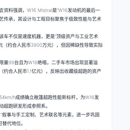
料强调，W16 Mistral是“W16发动机的最后一
工艺传承，其设计与工程目标聚焦于极致性能与艺术
该车不仅是速度机器，更是“顶级资产与工业艺术
欧元（约合人民币3900万元），但因稀缺性导致实际
限量99台且为W16绝唱，二手车市场出现显著溢
（约合人民币1.1亿元），反映出收藏级超跑的资产
al以454km/h成绩确立敞篷超跑性能新标杆，为W16发
电动超跑研发形成参照系。
6”叙事与手工定制、艺术联名等元素，进一步巩固
可替代地位。