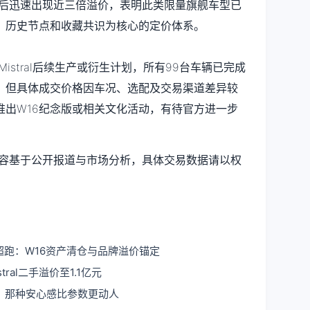
后迅速出现近三倍溢价，表明此类限量旗舰车型已
、历史节点和收藏共识为核心的定价体系。
istral后续生产或衍生计划，所有99台车辆已完成
，但具体成交价格因车况、选配及交易渠道差异较
推出W16纪念版或相关文化活动，有待官方进一步
分内容基于公开报道与市场分析，具体交易数据请以权
定制超跑：W16资产清仓与品牌溢价锚定
tral二手溢价至1.1亿元
：那种安心感比参数更动人