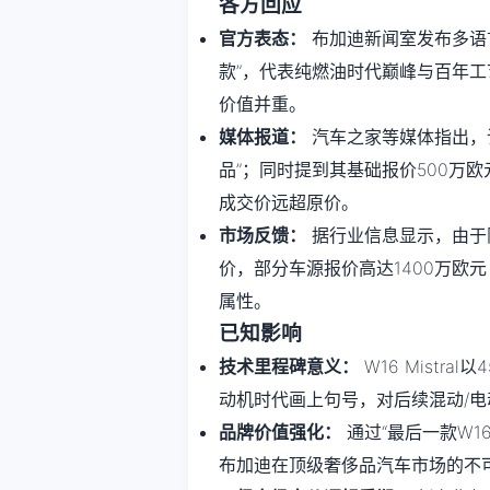
各方回应
官方表态：
布加迪新闻室发布多语言资
款”，代表纯燃油时代巅峰与百年
价值并重。
媒体报道：
汽车之家等媒体指出，
品”；同时提到其基础报价500万
成交价远超原价。
市场反馈：
据行业信息显示，由于
价，部分车源报价高达1400万欧元
属性。
已知影响
技术里程碑意义：
W16 Mistr
动机时代画上句号，对后续混动/
品牌价值强化：
通过“最后一款W1
布加迪在顶级奢侈品汽车市场的不