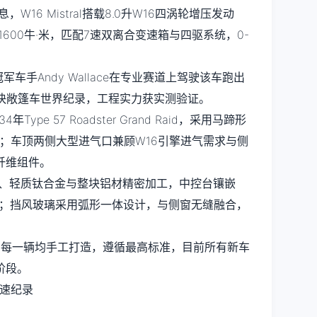
W16 Mistral搭载8.0升W16四涡轮增压发动
1600牛·米，匹配7速双离合变速箱与四驱系统，0-
军车手Andy Wallace在专业赛道上驾驶该车跑出
球最快敞篷车世界纪录，工程实力获实测验证。
Type 57 Roadster Grand Raid，采用马蹄形
灯；车顶两侧大型进气口兼顾W16引擎进气需求与侧
纤维组件。
、轻质钛合金与整块铝材精密加工，中控台镶嵌
舞大象”雕塑；挡风玻璃采用弧形一体设计，与侧窗无缝融合，
，每一辆均手工打造，遵循最高标准，目前所有新车
阶段。