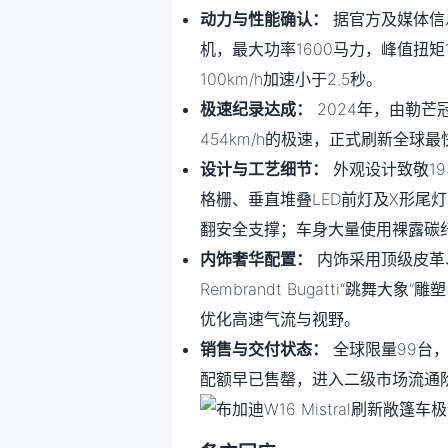
动力与性能确认：
据官方及媒体信息，
机，最大功率1600马力，峰值扭矩
100km/h加速小于2.5秒。
极速纪录达成：
2024年，由勒芒冠
454km/h的极速，正式刷新全
设计与工艺细节：
外观设计致敬1934年
格栅、垂直堆叠LED前灯及X形尾
翻安全支撑；车身大量使用裸露碳
内饰奢华配置：
内饰采用顶级皮革
Rembrandt Bugatti“跳
优化高速气流与视野。
销售与交付状态：
全球限量99台
配额早已售罄，进入二级市场流通