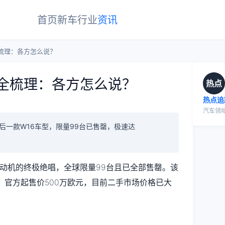
首页
新车
行业
资讯
al全梳理：各方怎么说？
ral全梳理：各方怎么说？
热点
热点追
汽车领
品牌最后一款W16车型，限量99台已售罄，极速达
W16发动机的终极绝唱，全球限量99台且已全部售罄。该
录，官方起售价500万欧元，目前二手市场价格已大