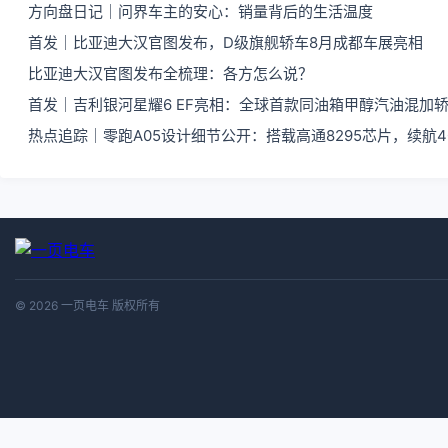
方向盘日记｜问界车主的安心：销量背后的生活温度
首发｜比亚迪大汉官图发布，D级旗舰轿车8月成都车展亮相
比亚迪大汉官图发布全梳理：各方怎么说？
首发｜吉利银河星耀6 EF亮相：全球首款同油箱甲醇汽油混加
热点追踪｜零跑A05设计细节公开：搭载高通8295芯片，续航4
© 2026 一页电车 版权所有