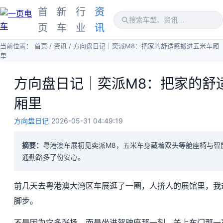
首
新
行
资
页
车
业
讯
当前位置：
首页
/
资讯
/
方向盘日记｜奕派M8：把家的舒适感搬进五米车厢
里
方向盘日记｜奕派M8：把家的舒
厢里
方向盘日记
|
2026-05-31 04:49:19
摘要：
粤港澳车展初见奕派M8，五米车身藏着双头等舱座椅与智
通勤路多了份安心。
前几天去粤港澳大湾区车展逛了一圈，人挤人的展馆里，我
脚步。
不是因为它多张扬，而是坐进驾驶座那一刻，关上车门那一