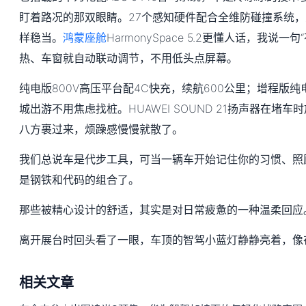
盯着路况的那双眼睛。27个感知硬件配合全维防碰撞系统
样稳当。
鸿蒙座舱
HarmonySpace 5.2更懂人话，我说
热、车窗就自动联动调节，不用低头点屏幕。
纯电版800V高压平台配4C快充，续航600公里；增程版纯
城出游不用焦虑找桩。HUAWEI SOUND 21扬声器在堵
八方裹过来，烦躁感慢慢就散了。
我们总说车是代步工具，可当一辆车开始记住你的习惯、照
是钢铁和代码的组合了。
那些被精心设计的舒适，其实是对日常疲惫的一种温柔回应
离开展台时回头看了一眼，车顶的智驾小蓝灯静静亮着，像
相关文章