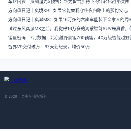
车企内参｜岚图追光S预售：华为智驾加持下的年轻化战略突围
方向盘日记｜奕境X9：如果它能替我守住夜归路上的那份安心
方向盘日记｜奕派M8：如果16万多的六座车能装下全家人的周
试过东风奕派M8之后，我觉得16万多的鸿蒙智驾SUV是真香
销量密码｜7月数据：北京越野泰钽700预售，40万级智能越野
智界V9交付破万：67天创纪录，均价50万
© 2026 一页电车 版权所有