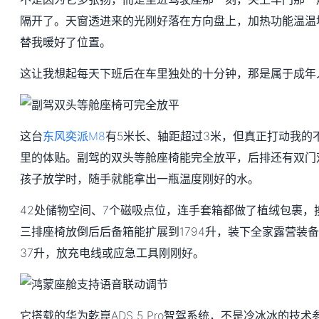
隔开了。天窗透进来的光刚好落在方向盘上，加热功能温温
替我暖好了位置。
这让我想起每天下班后在车里独处的十分钟，那是属于成年
这台
东风奕派M8
有5米长、轴距超过3米，但真正打动我的
里的体贴。副驾的双头等舱座椅能完全放平，后排还有双门
孩子放学时，随手就能拿出一瓶温度刚好的水。
42处储物空间、7个磁吸点位，连手套箱都做了植绒包裹，
三排座椅放倒后后备箱能扩展到1794升，装下全家露营装
37升，放充电线或应急工具刚刚好。
它搭载的华为乾崑ADS 5 Pro智驾系统，不是冷冰冰的技