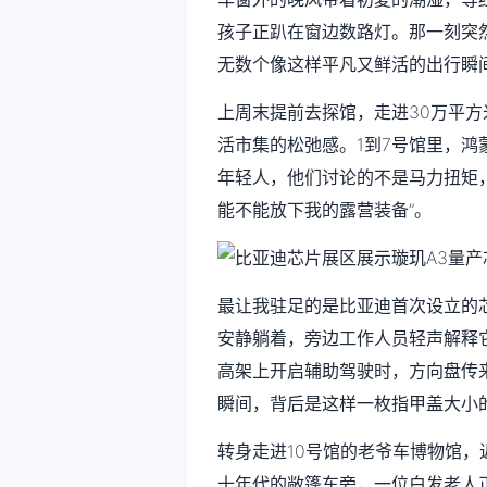
孩子正趴在窗边数路灯。那一刻突
无数个像这样平凡又鲜活的出行瞬
上周末提前去探馆，走进30万平
活市集的松弛感。1到7号馆里，
年轻人，他们讨论的不是马力扭矩，
能不能放下我的露营装备”。
最让我驻足的是比亚迪首次设立的芯
安静躺着，旁边工作人员轻声解释
高架上开启辅助驾驶时，方向盘传
瞬间，背后是这样一枚指甲盖大小
转身走进10号馆的老爷车博物馆
十年代的敞篷车旁，一位白发老人