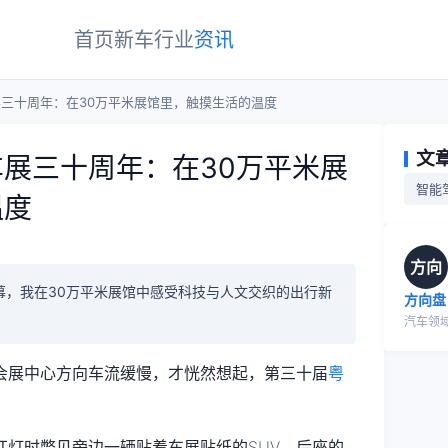
首页
新车
行业
资讯
三十周年：在30万平米展馆里，触摸生活的温度
文
展三十周年：在30万平米展
智能
温度
方向
幕，我在30万平米展馆中感受科技与人文交织的出行新
方向盘
汽车领
会展中心方向车流缓慢，才恍然想起，第三十届
粤
红灯时瞥见旁边一辆贴着车展贴纸的SUV，后座的