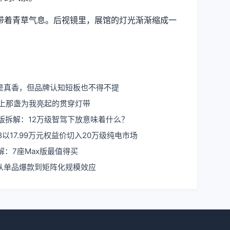
带着青草气息。后视镜里，展馆的灯光渐渐缩成一
是真香，但品牌认知短板也不得不提
路上那盏为我亮起的贯穿灯带
版拆解：12万级智驾下放意味着什么？
以17.99万元权益价切入20万级纯电市场
解：7座Max版最值得买
从单品爆款到矩阵化规模效应