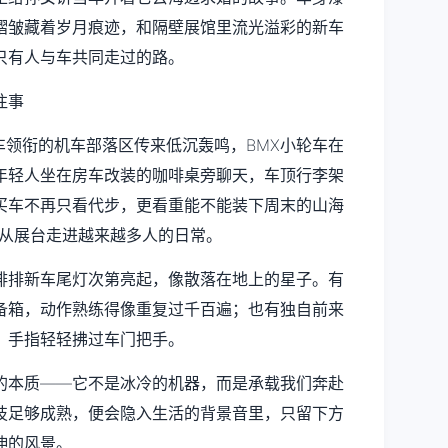
褶皱藏着岁月痕迹，和隔壁展馆里流光溢彩的新车
只有人与车共同走过的路。
车领衔的机车部落区传来低沉轰鸣，BMX小轮车在
年轻人坐在房车改装的咖啡桌旁聊天，车顶行李架
买车不再只看代步，更看重能不能装下周末的山海
，正从展台走进越来越多人的日常。
排排新车尾灯次第亮起，像散落在地上的星子。有
备箱，动作熟练得像重复过千百遍；也有独自前来
，手指轻轻拂过车门把手。
的本质——它不是冰冷的机器，而是承载我们奔赴
技足够成熟，便会隐入生活的背景音里，只留下方
伸的风景。