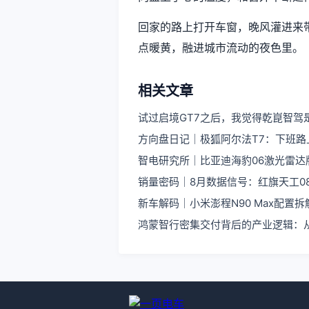
回家的路上打开车窗，晚风灌进来
点暖黄，融进城市流动的夜色里。
相关文章
试过启境GT7之后，我觉得乾崑智驾
方向盘日记｜极狐阿尔法T7：下班
智电研究所｜比亚迪海豹06激光雷达
销量密码｜8月数据信号：红旗天工08
新车解码｜小米澎程N90 Max配置拆
鸿蒙智行密集交付背后的产业逻辑：