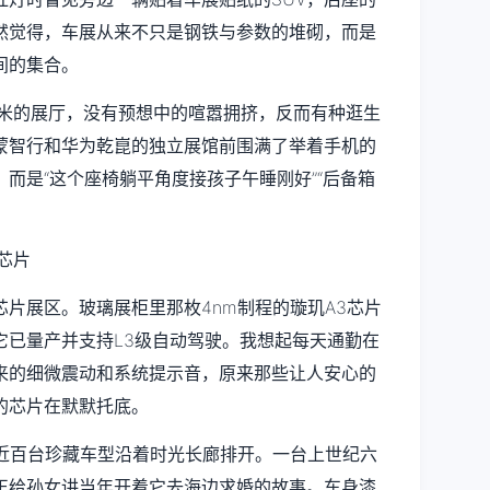
然觉得，车展从来不只是钢铁与参数的堆砌，而是
间的集合。
方米的展厅，没有预想中的喧嚣拥挤，反而有种逛生
鸿蒙智行和华为乾崑的独立展馆前围满了举着手机的
而是“这个座椅躺平角度接孩子午睡刚好”“后备箱
片展区。玻璃展柜里那枚4nm制程的璇玑A3芯片
它已量产并支持L3级自动驾驶。我想起每天通勤在
来的细微震动和系统提示音，原来那些让人安心的
的芯片在默默托底。
，近百台珍藏车型沿着时光长廊排开。一台上世纪六
正给孙女讲当年开着它去海边求婚的故事。车身漆