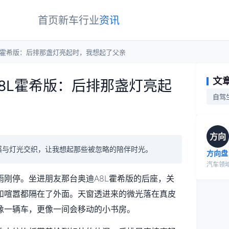
首页
新车
行业
资讯
L霍希版：后排那盏灯亮起时，我想起了父亲
文
8L霍希版：后排那盏灯亮起
自驾
方向
感与灯光交织，让我想起那些被忽略的陪伴时光。
方向盘
汽车领
刚停。坐进朋友那台奥迪A8L霍希版的后座，关
和喧嚣都隔在了外面。天窗透进来的微光落在真皮
像一辆车，更像一间会移动的小书房。