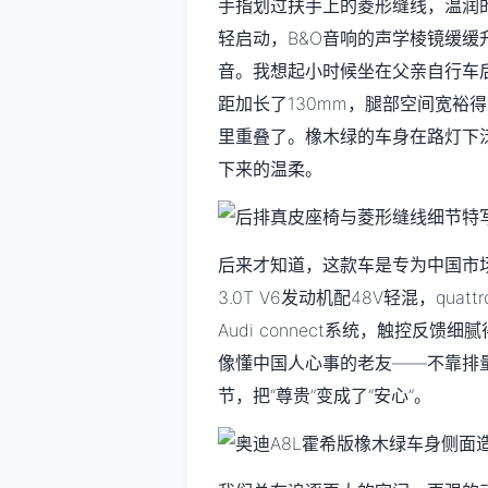
手指划过扶手上的菱形缝线，温润
轻启动，B&O音响的声学棱镜缓
音。我想起小时候坐在父亲自行车
距加长了130mm，腿部空间宽裕
里重叠了。橡木绿的车身在路灯下
下来的温柔。
后来才知道，这款车是专为中国市
3.0T V6发动机配48V轻混，q
Audi connect系统，触控
像懂中国人心事的老友——不靠排
节，把“尊贵”变成了“安心”。