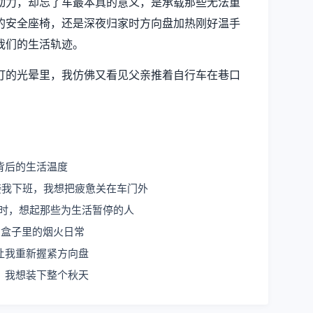
动力，却忘了车最本真的意义，是承载那些无法重
的安全座椅，还是深夜归家时方向盘加热刚好温手
我们的生活轨迹。
灯的光晕里，我仿佛又看见父亲推着自行车在巷口
背后的生活温度
接我下班，我想把疲惫关在车门外
盘时，想起那些为生活暂停的人
方盒子里的烟火日常
让我重新握紧方向盘
，我想装下整个秋天