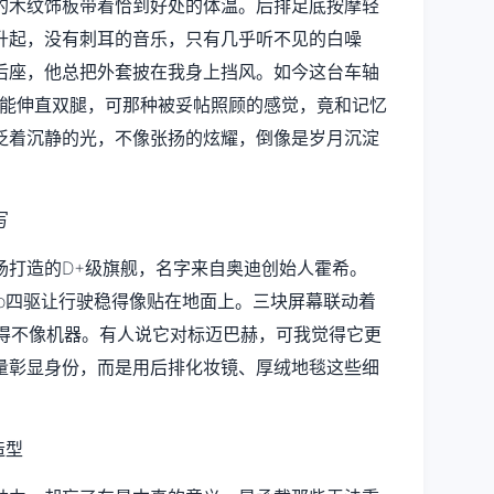
的木纹饰板带着恰到好处的体温。后排足底按摩轻
缓升起，没有刺耳的音乐，只有几乎听不见的白噪
后座，他总把外套披在我身上挡风。如今这台车轴
得能伸直双腿，可那种被妥帖照顾的感觉，竟和记忆
泛着沉静的光，不像张扬的炫耀，倒像是岁月沉淀
场打造的D+级旗舰，名字来自奥迪创始人霍希。
uattro四驱让行驶稳得像贴在地面上。三块屏幕联动着
反馈细腻得不像机器。有人说它对标迈巴赫，可我觉得它更
量彰显身份，而是用后排化妆镜、厚绒地毯这些细