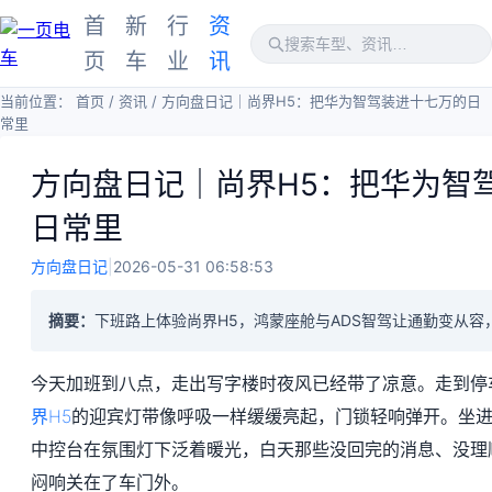
首
新
行
资
页
车
业
讯
当前位置：
首页
/
资讯
/
方向盘日记｜尚界H5：把华为智驾装进十七万的日
常里
方向盘日记｜尚界H5：把华为智
日常里
方向盘日记
|
2026-05-31 06:58:53
摘要：
下班路上体验尚界H5，鸿蒙座舱与ADS智驾让通勤变从容
今天加班到八点，走出写字楼时夜风已经带了凉意。走到停
界H5
的迎宾灯带像呼吸一样缓缓亮起，门锁轻响弹开。坐
中控台在氛围灯下泛着暖光，白天那些没回完的消息、没理
闷响关在了车门外。