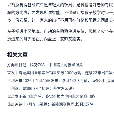
以前总觉得智能汽车是年轻人的玩具，是科技爱好者的专属
车的方向盘，才发现所谓智能，不过是让接孩子放学时少一
多一份安稳，让一家人的出行不用再在价格和配置之间反复
车子拐进小区地库，自动泊车稳稳停进车位，我熄了火坐在
透进来的月光落在方向盘上，安静又踏实。
相关文章
方向盘日记｜腾势Z9S：下班路上的低趴温柔
首发｜奇瑞集团全球累计销量突破2000万辆，连续23年出口第
吉利汽车2026上半年销量发布：累计142.3万辆，海外出口激增1
吉利银河星耀6 EF全梳理：各方怎么说？
试过本田新电车之后，我觉得换壳中国车才是真出路
热点追踪｜7月车市数据：新能源零售同比环比双降