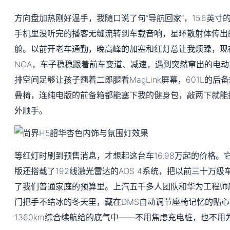
方向盘加热刚好温手，我随口说了句“导航回家”，15.6英
手机里没听完的播客无缝流转到车载音响，星环散射体传出
舱。以前开老车通勤，晚高峰的加塞和红灯总让我烦躁，现
NCA，车子稳稳跟着前车变道、减速，遇到突然窜出的电
排空间足够让孩子翘着二郎腿看MagLink屏幕，601L的
叠椅，连纯电版的前备箱都能塞下我的健身包，敲两下就能
外顺手。
等红灯时刷到预售消息，才想起这台车16.98万起的价格。
版还搭载了192线激光雷达的ADS 4系统，把以前三十万
了我们普通家庭的预算里。上汽五千多人团队和华为工程师
门把手不结冰的冬天里，藏在DMS自动调节座椅记忆的贴
1360km综合续航给的底气中——不用焦虑充电桩，也不用