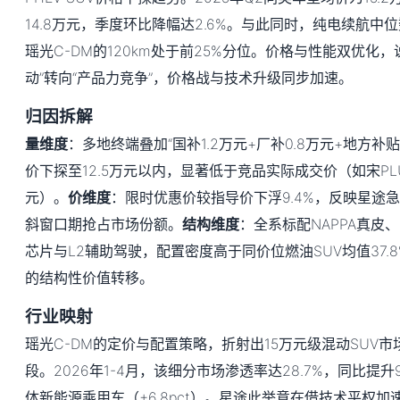
14.8万元，季度环比降幅达2.6%。与此同时，纯电续航中位数
瑶光C-DM的120km处于前25%分位。价格与性能双优化
动”转向“产品力竞争”，价格战与技术升级同步加速。
归因拆解
量维度
：多地终端叠加“国补1.2万元+厂补0.8万元+地方补贴
价下探至12.5万元以内，显著低于竞品实际成交价（如宋PLUS
元）。
价维度
：限时优惠价较指导价下浮9.4%，反映星途
斜窗口期抢占市场份额。
结构维度
：全系标配NAPPA真皮、
芯片与L2辅助驾驶，配置密度高于同价位燃油SUV均值37.8
的结构性价值转移。
行业映射
瑶光C-DM的定价与配置策略，折射出15万元级混动SUV市
段。2026年1-4月，该细分市场渗透率达28.7%，同比提升
体新能源乘用车（+6.8pct）。星途此举意在借技术平权