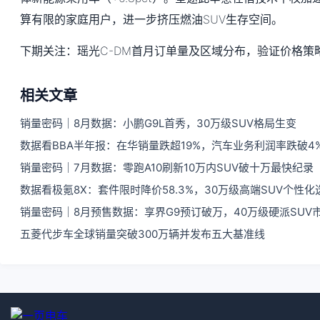
算有限的家庭用户，进一步挤压燃油SUV生存空间。
下期关注：瑶光C-DM首月订单量及区域分布，验证价格策
相关文章
销量密码｜8月数据：小鹏G9L首秀，30万级SUV格局生变
数据看BBA半年报：在华销量跌超19%，汽车业务利润率跌破4
销量密码｜7月数据：零跑A10刷新10万内SUV破十万最快纪录
数据看极氪8X：套件限时降价58.3%，30万级高端SUV个性
销量密码｜8月预售数据：享界G9预订破万，40万级硬派SUV
五菱代步车全球销量突破300万辆并发布五大基准线