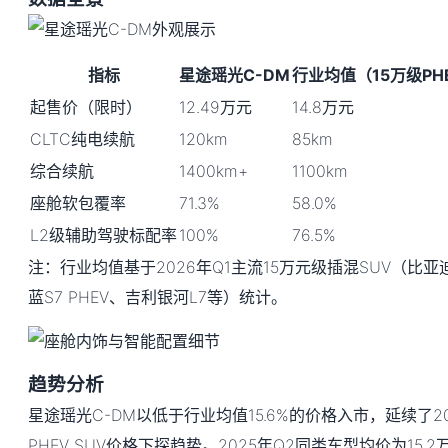
指标
星途瑶光C-DM
行业均值（15万级PHE
起售价（限时）
12.49万元
14.8万元
CLTC纯电续航
120km
85km
综合续航
1400km+
1100km
座舱软包覆率
71.3%
58.0%
L2级辅助驾驶标配率
100%
76.5%
注：行业均值基于2026年Q1主流15万元级插混SUV（比亚迪宋
蓝S7 PHEV、吉利银河L7等）统计。
趋势分析
星途瑶光C-DM以低于行业均值15.6%的价格入市，延续了2
PHEV SUV价格下探趋势。2025年Q2同类车型均价为15.2