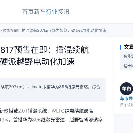
首页
新车
行业
资讯
17预售在即：插混续航207km+华为智驾，硬派越野电动化加速
文
817预售在即：插混续航
智能
驾，硬派越野电动化加速
猛士M
续航207km；Ultimate版搭华为896线激光雷达，综合
车市
车市显
汽车领
新款搭载2.0T插混系统，WLTC纯电续航最高
力提升49%，首搭华为896线激光雷达，越野智驾渗透率