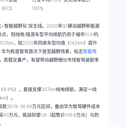
h（6C）
100%
化+智能越野化”双主线。2026年Q1硬派越野新能源
个百分点，但纯电/插混车型平均续航仍低于城市SUV约
207km，较2025年同类车型均值（142km）提升
时，华为乾崑智驾首次下放至越野场景，标志
智能驾
伸，若稳定量产，有望带动越野细分市场智驾装配率
+68.9%），直接支撑207km纯电续航，满足一线
km）。
30.19-36.99万元区间，叠加华为智驾硬件成本
版或上探40万元，挑战仰望U8（起售价109.8万元）与豹
。