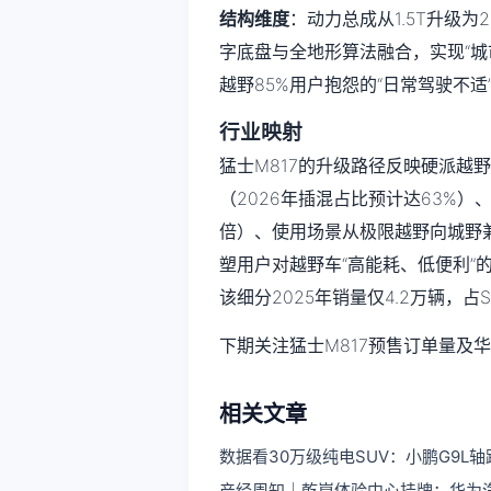
结构维度
：动力总成从1.5T升级为
字底盘与全地形算法融合，实现“城
越野85%用户抱怨的“日常驾驶不适
行业映射
猛士M817的升级路径反映硬派越
（2026年插混占比预计达63%
倍）、使用场景从极限越野向城野兼
塑用户对越野车“高能耗、低便利”
该细分2025年销量仅4.2万辆，占
下期关注猛士M817预售订单量及
相关文章
数据看30万级纯电SUV：小鹏G9L
产经周知｜乾崑体验中心挂牌：华为