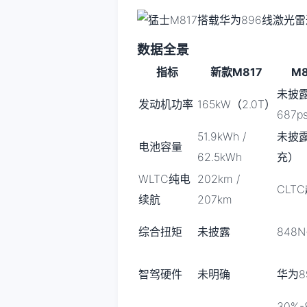
数据全景
指标
新款M817
M8
未披
发动机功率
165kW（2.0T）
687p
51.9kWh /
未披
电池容量
62.5kWh
充）
WLTC纯电
202km /
CLTC
续航
207km
综合扭矩
未披露
848N
智驾硬件
未明确
华为8
30%