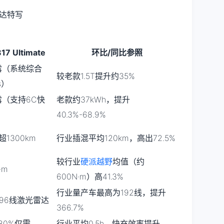
17 Ultimate
环比/同比参照
露（系统综合
较老款1.5T提升约35%
s）
露（支持6C快
老款约37kWh，提升
40.3%-68.9%
超1300km
行业插混平均120km，高出72.5%
较行业
硬派越野
均值（约
·m
600N·m）高41.3%
行业量产车最高为192线，提升
96线激光雷达
366.7%
-80%仅需
行业平均0.5h，快充效率提升