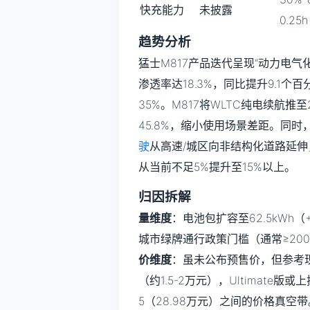
快充能力
未披露
0.25
趋势分析
猛士M817产品迭代呈现“动力电气
渗透率达18.3%，同比提升9.1
35%。M817将WLTC纯电续航推至
45.8%，缩小使用场景差距。同
驶
从高速/城区向非结构化道路延
从当前不足5%提升至15%以上。
归因拆解
量维度
：电池包扩容至62.5kWh（
城市绿牌通行政策门槛（通常≥200
价维度
：虽未公布预售价，但参考现款
（约1.5-2万元），Ultimate
5（28.98万元）之间的价格真空带