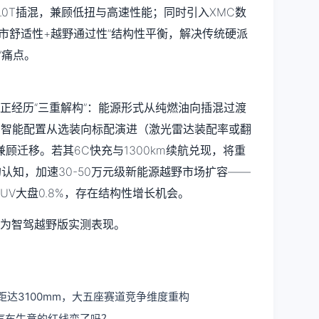
2.0T插混，兼顾低扭与高速性能；同时引入XMC数
市舒适性+越野通过性”结构性平衡，解决传统硬派
”痛点。
野正经历“三重解构”：能源形式从纯燃油向插混过渡
）、智能配置从选装向标配演进（激光雷达装配率或翻
顾迁移。若其6C快充与1300km续航兑现，将重
的认知，加速30-50万元级新能源越野市场扩容——
SUV大盘0.8%，存在结构性增长机会。
华为智驾越野版实测表现。
轴距达3100mm，大五座赛道竞争维度重构
汽车生意的红线变了吗？