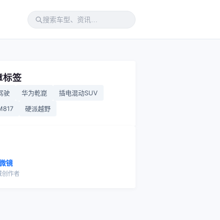
章标签
驾驶
华为乾崑
插电混动SUV
817
硬派越野
微镜
域创作者