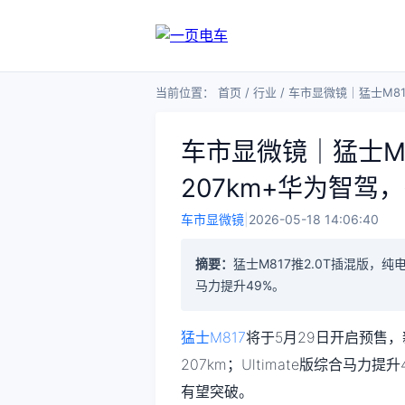
当前位置：
首页
/
行业
/
车市显微镜｜猛士M8
车市显微镜｜猛士M
207km+华为智
车市显微镜
|
2026-05-18 14:06:40
摘要：
猛士M817推2.0T插混版，纯电
马力提升49%。
猛士M817
将于5月29日开启预售，
207km；Ultimate版综合马
有望突破。