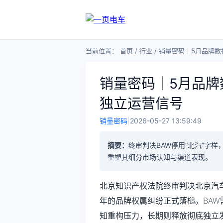
当前位置：
首页
/
行业
/
销量密码｜5月品牌数
销量密码｜5月品牌
独立运营信号
销量密码
|
2026-05-27 13:59:49
摘要：
终审判决BAW停用“北汽”字
重塑其细分市场认知与渠道表现。
北京知识产权法院终审判决北京汽车
年的品牌权属纠纷正式落槌。BA
知重构压力，长期则释放彻底独立