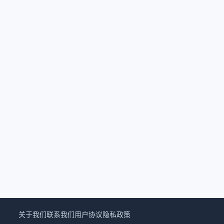
关于我们
联系我们
用户协议
隐私政策