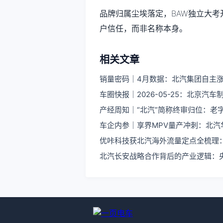
品牌归属尘埃落定，BAW独立大
户信任，而非名称本身。
相关文章
销量密码｜4月数据：北汽集团自主涨
车圈快报｜2026-05-25：北京汽
产经周知｜“北汽”简称终审归位：老
车企内参｜享界MPV量产冲刺：北汽
优咔科技获北汽海外流量定点全梳理
北汽长安战略合作背后的产业逻辑：