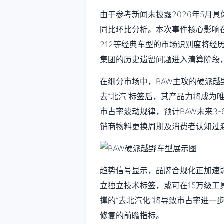
由于参考新闻未披露2026年5月具
同比环比分析。本次事件核心影响在
212等经典车型的市场识别度将经
集团的历史遗留问题进入清算阶段
在细分市场中，BAW主攻的硬派
去“北汽”标签后，其产品力将成为
市占率波动规律，预计BAW未来3
销商物料更换周期及消费者认知过
趋势信号显示，品牌合规化正加速
立独立技术标签，或可在15万级
撑的“去北汽化”将导致市占率进一
修复的前瞻指标。