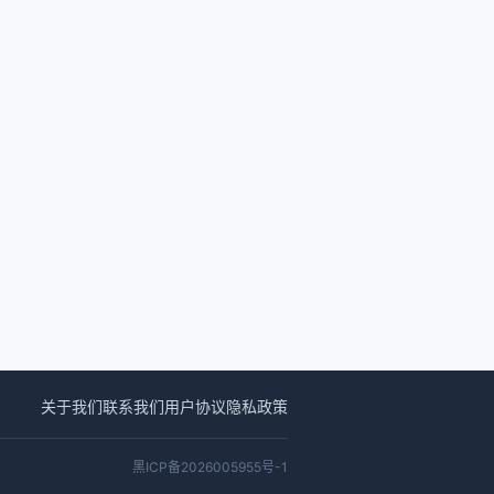
关于我们
联系我们
用户协议
隐私政策
黑ICP备2026005955号-1