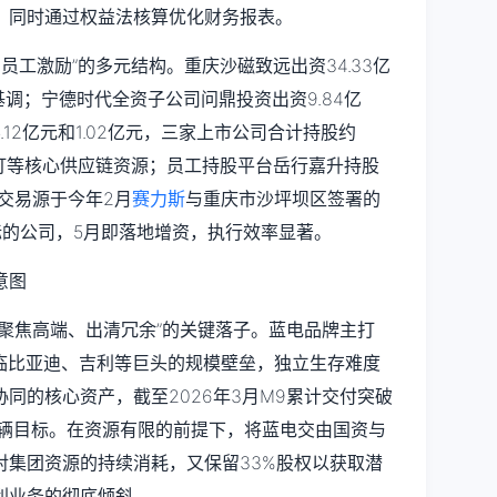
，同时通过权益法核算优化财务报表。
员工激励”的多元结构。重庆沙磁致远出资34.33亿
基调；宁德时代全资子公司问鼎投资出资9.84亿
12亿元和1.02亿元，三家上市公司合计持股约
车灯等核心供应链资源；员工持股平台岳行嘉升持股
该交易源于今年2月
赛力斯
与重庆市沙坪坝区签署的
标的公司，5月即落地增资，执行效率显著。
聚焦高端、出清冗余”的关键落子。蓝电品牌主打
场，面临比亚迪、吉利等巨头的规模壁垒，独立生存难度
同的核心资产，截至2026年3月M9累计交付突破
万辆目标。在资源有限的前提下，将蓝电交由国资与
对集团资源的持续消耗，又保留33%股权以获取潜
利业务的彻底倾斜。