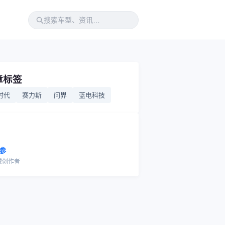
章标签
时代
赛力斯
问界
蓝电科技
参
域创作者