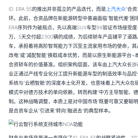
ID. ERA 5S的推出并非孤立的产品迭代，而是
上汽大众
“合资
环。此前，合资品牌在新能源转型中普遍面临“智能代差”困境
ERA序列作为破局点，先以高端SUV车型9X验证市场接受
万、5天交付超2300辆的成绩，为后续轿车产品铺平了道路
车，承担着将高阶智驾能力下沉至主流家用市场的使命，其
改电”或“减配智能”换取成本优势，而是以原生新能源平台
合资轿车的价值基准。组织架构层面，该车由上汽大众长沙
业正通过产线专业化分工提升新能源车型的制造效率与品控一
系统与“云栖智舱”的深度本土化开发，也意味着上汽大众在
模式中对德方技术的单向依赖，转而构建“中方主导智能、德
制。这种战略调整，本质上是对中国市场“既要可靠又要聪明
是合资车企从“引进来”转向“融进去”的典型样本。
财务与市场背景进一步强化了ID. ERA 5S的战略紧迫性。2