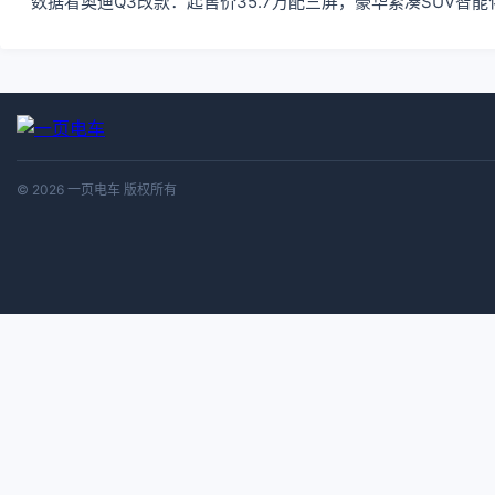
数据看奥迪Q3改款：起售价35.7万配三屏，豪华紧凑SUV智
© 2026 一页电车 版权所有