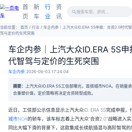
首
新
行
资
页
车
业
讯
当前位置：
首页
/
行业
/
车企内参｜上汽大众ID.ERA 5S申报：合资2.0时代智
驾与定价的生死突围
车企内参｜上汽大众ID.ERA 5S申
代智驾与定价的生死突围
车企内参
|
2026-06-03 17:24:04
摘要：
上汽大众ID.ERA 5S工信部曝光，首搭城市NOA。在销
合重塑价值，定价策略将决定合资转型成败。
近日，工信部公示信息显示上汽大众ID. ERA 5S完成申
城市NOA
的轿车，该车标志着上汽大众“合资2.0”战略进入
同比大幅下滑的背景下，这款集成长续航插混与高阶智驾的