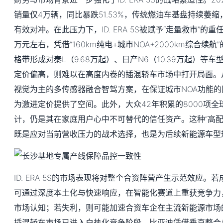
销量仅4万辆，同比暴跌51.53%，传统燃油车基盘持续萎
有效对冲。在此压力下，ID. ERA 5S被赋予“走量救市”的重
万元左右，凭借“160km纯电+城市NOA+2000km综合续航”
格带形成对秦L（9.68万起）、日产N6（10.39万起）等
定价偏高，则难以在高度内卷的插混轿车市场中打开局面。
视觉为主的多传感器融合智驾方案，在保证城市NOA功能
为激进定价提供了空间。此外，大众42年积累的8000项
计，仍是其在家庭用户心中不可替代的信任资产。这种“高配
既是应对当前营收压力的战术选择，也是为后续新能源车型
ID. ERA 5S的市场表现将对整个合资阵营产生示范效应
可通过深度本土化与快速响应，在智能化赛道上重获竞争力，
市场认知；若失利，则可能加速合资车企在主流新能源市场
插混轿车市场已进入白热化竞争阶段，比亚迪凭借垂直整合