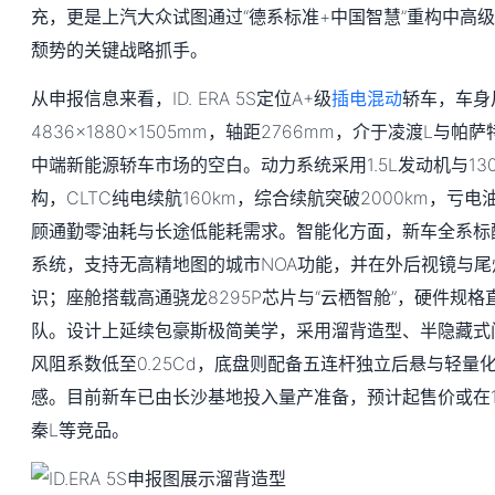
充，更是上汽大众试图通过“德系标准+中国智慧”重构中高
颓势的关键战略抓手。
从申报信息来看，ID. ERA 5S定位A+级
插电混动
轿车，车身
4836×1880×1505mm，轴距2766mm，介于凌渡L
中端新能源轿车市场的空白。动力系统采用1.5L发动机与13
构，CLTC纯电续航160km，综合续航突破2000km，亏电油耗
顾通勤零油耗与长途低能耗需求。智能化方面，新车全系标配
系统，支持无高精地图的城市NOA功能，并在外后视镜与尾
识；座舱搭载高通骁龙8295P芯片与“云栖智舱”，硬件规
队。设计上延续包豪斯极简美学，采用溜背造型、半隐藏式
风阻系数低至0.25Cd，底盘则配备五连杆独立后悬与轻量
感。目前新车已由长沙基地投入量产准备，预计起售价或在
秦L等竞品。