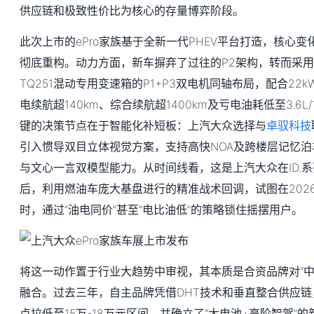
供应链和极致性价比为核心的存量博弈阶段。
此次上市的ePro家族基于全新一代PHEV平台打造，核心
彻底重构。动力方面，新车摒弃了过往的P2架构，转而采用EA2
TQ251混动专用变速箱的P1+P3双电机同轴布局，配合22k
电续航超140km、综合续航超1400km及亏电油耗低至3.6L
键的决策节点在于智能化补短板：上汽大众选择与
卓驭科技
引入惯导双目立体视觉方案，支持高快NOA及跨楼层记忆泊车；
与文心一言双模型能力。从时间线看，这是上汽大众在ID.
后，利用燃油车庞大基盘进行的精准战术回调，试图在202
时，通过“油电同价”甚至“电比油低”的策略锁住摇摆用户。
将这一动作置于行业大趋势中审视，其本质是合资品牌对“中
融合。过去三年，自主品牌凭借DHT技术和垂直整合供应链
点拉低至15万-18万元区间，并确立了“大电池+高阶智驾”