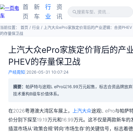
首
新
行
资
页
车
业
讯
当前位置：
首页
/
行业
/
上汽大众ePro家族定价背后的产业逻辑：合资PHEV
的存量保卫战
上汽大众ePro家族定价背后的产
PHEV的存量保卫战
产经周知
|
2026-05-31 10:07:24
摘要：
帕萨特与途观L ePro以16.99万元起售，标志合资品牌
技术重构B级车价值体系。
在2026粤港澳大湾区车展上，
上汽大众
途观L ePro与帕
价分别下探至19.19万元和16.99万元。这不仅是两款新
插混市场从“政策合规”转向“市场生存”的关键信号，标志着