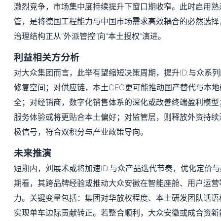
激烈竞争，市场集中度持续提升下窗口期收窄。此时启用熟
管，是将德国工程能力与中国市场需求高效耦合的必然选择
治理结构正从“外派管控”向“本土授权”演进。
利益相关方分析
对大众集团而言，此举有望缩短决策周期，提升ID.与众系
修复空间；对供应链，本土CEO更可能推动国产替代与本
全；对经销商，数字化销售体系的深化或改善终端盈利模型
服务体验或将更贴合本土偏好；对监管层，则释放外资持续
极信号，符合双积分与产业政策导向。
未来推演
短期内，刘展术或将加速ID.与众产品迭代节奏，优化定价
期看，其跨品牌经验或推动大众安徽在智能座舱、用户运营
力。关键变量包括：集团对华放权程度、本土研发团队话语
实现单车边际贡献转正。若整合顺利，大众安徽或成合资新