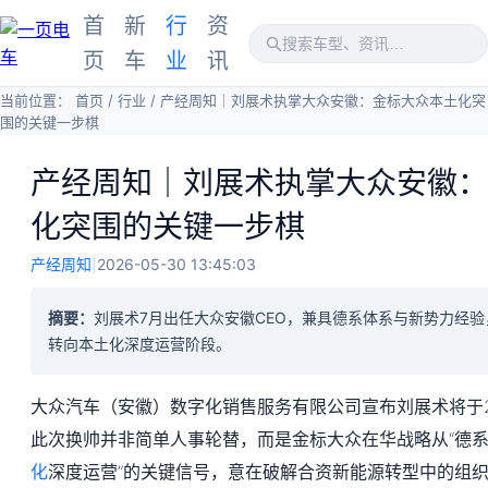
首
新
行
资
页
车
业
讯
当前位置：
首页
/
行业
/
产经周知｜刘展术执掌大众安徽：金标大众本土化突
围的关键一步棋
产经周知｜刘展术执掌大众安徽：
化突围的关键一步棋
产经周知
|
2026-05-30 13:45:03
摘要：
刘展术7月出任大众安徽CEO，兼具德系体系与新势力经
转向本土化深度运营阶段。
大众汽车（安徽）数字化销售服务有限公司宣布刘展术将于20
此次换帅并非简单人事轮替，而是金标大众在华战略从“德系
化
深度运营”的关键信号，意在破解合资新能源转型中的组