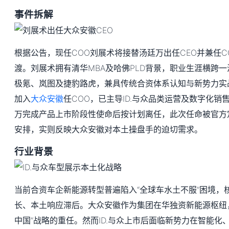
事件拆解
根据公告，现任COO刘展术将接替汤廷万出任CEO并兼任C
渡。刘展术拥有清华MBA及哈佛PLD背景，职业生涯横跨一
极氪、岚图及捷豹路虎，兼具传统合资体系认知与新势力实战经
加入
大众安徽
任COO，已主导ID.与众品类运营及数字化销
万完成产品上市阶段性使命后按计划离任，此次任命被官方定
安排，实则反映大众安徽对本土操盘手的迫切需求。
行业背景
当前合资车企新能源转型普遍陷入“全球车水土不服”困境，
长、本土响应滞后。大众安徽作为集团在华独资新能源枢纽
中国”战略的重任。然而ID.与众上市后面临新势力在智能化