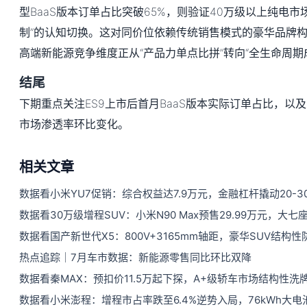
型BaaS版本订单占比突破65%，则验证40万级以上纯电市场
制”的认知切换。这对同价位依赖传统销售模式的豪华品牌
高端新能源竞争维度正从“产品力单点比拼”转向“全生命周期
结尾
下期重点关注ES9上市后首月BaaS版本实际订单占比，以及4
市场渗透率环比变化。
相关文章
数据看小米YU7促销：综合权益达7.9万元，金融杠杆撬动20-3
数据看30万级增程SUV：小米N90 Max预售29.99万元，大
数据看国产新世代X5：800V+3165mm轴距，豪华SUV结构
热点追踪｜7月车市数据：新能源零售同比环比双降
数据看秦MAX：预扣价11.5万起下探，A+级轿车市场结构性洗
数据看小米澎程：增程市占率跌至6.4%逆势入局，76kWh大