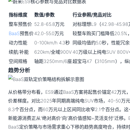
指标维度
数值/参数
行业参照/竞品对比
整车预售价
52.8-65.8万元
对标理想L9（42.98-45.9
BaaS
预售价
42.0-55.0万元
较整车购买门槛降低20.5%
动力性能
0-100km/h 4.3秒
同级均值约5.0秒，性能冗余度
续航/补能
620km/全域900V
40万级以上纯电SUV 800V
空间规格
轴距3250mm/6座
超宝马X7（3105mm），
趋势分析
从价格带分布看，ES9通过BaaS方案将起售价锚定42万元，
价差梯度。对比2025年同期高端纯电SUV市场，40-50
8.3个百分点，而60万元以上区间同比收窄2.1个百分点。
新能源消费正从“绝对高价”向“高价值感知+灵活支付”迁移。
BaaS定价策略与市场需求重心下移的趋势高度吻合，持续时