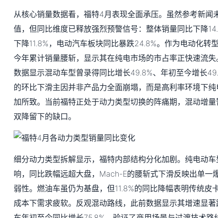
从核心销量数据看，福特4月表现全面承压。虽然参考新闻
值，但同比维度已释放强烈预警信号：整体销量同比下降14
下降11.8%，电动汽车板块同比暴跌24.8%。作为电动化转型标杆
今年累计销量腰斩，显示其在纯电市场的市占率正快速流失。
数据显示混动车型曾录得同比增长49.8%、年初至今增长49
的环比下滑主因并非产品力全面崩塌，而是高利率环境下纯
加所致。当前福特正处于动力类型切换的阵痛期，混动增量
双降留下的缺口。
细分动力类型拆解显示，福特内部结构分化加剧。纯电动车
响，同比跌幅远超大盘，Mach-E的腰斩式下滑反映出单
弱性。燃油车虽仍为基盘，但11.8%的同比降幅表明传统皮
成本下需求疲软。反观混动路线，此前数据显示其增速显著跑赢大
车年初至今同比增长75.8%，验证了商用场景与过渡技术路