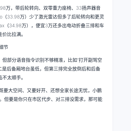
1.98万，带后轮转向、双零重力座椅、33扬声器音
ro（33.98万）少了激光雷达但多了后轮转向和更灵
x（34.98万），便宜3万还多出电动折叠三排和车
性价比拉满。
，但部分语音指令识别不够精准，比如“打开副驾空
；二是后备厢地台虽低，但第三排完全放倒后和后备
品不太顺手。
，既要大空间、又要好开、还想全家长途无忧，小鹏
入。但要是你只在市区代步、对三排没需求，那可能