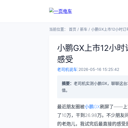
当前位置：
首页
/
新车
/
小鹏GX上市12小时
小鹏GX上市12小
感受
老司机说车
|
2026-05-16 15:25:42
摘要：
老司机实测小鹏GX，聊聊这台
值。
最近朋友圈被
小鹏GX
刷屏了——上
了10万，干到26.98万。不少朋
的老炮儿，我试完后最直接的感受