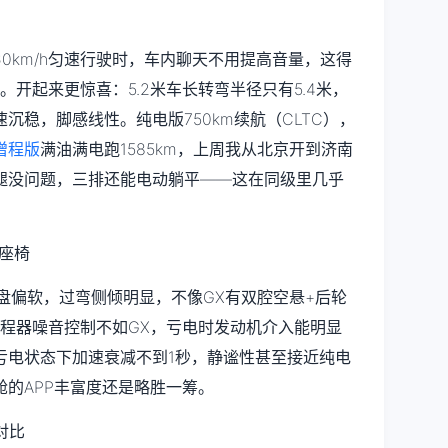
60km/h匀速行驶时，车内聊天不用提高音量，这得
。开起来更惊喜：5.2米车长转弯半径只有5.4米，
沉稳，脚感线性。纯电版750km续航（CLTC），
增程版
满油满电跑1585km，上周我从北京开到济南
腿没问题，三排还能电动躺平——这在同级里几乎
盘偏软，过弯侧倾明显，不像GX有双腔空悬+后轮
增程器噪音控制不如GX，亏电时发动机介入能明显
在亏电状态下加速衰减不到1秒，静谧性甚至接近纯电
的APP丰富度还是略胜一筹。