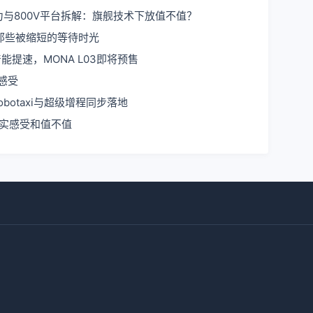
算力与800V平台拆解：旗舰技术下放值不值？
那些被缩短的等待时光
能提速，MONA L03即将预售
感受
botaxi与超级增程同步落地
真实感受和值不值