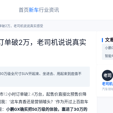
首页
新车
行业
资讯
订单破2万，老司机说说真实感受
文
时订单破2万，老司机说说真实
小鹏
智能
30万级全尺寸SUV开起来、坐进去、用起来到底值不
老司
老司机
汽车领
市12小时订单破2.4万台，起售价直接比预售价降
友问我：“这车真香还是营销噱头？”作为开过上百款车
是：
小鹏GX确实把50万级的体验，塞进了30万的