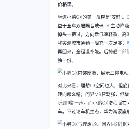
价格里
。
坐进小鹏GX的第一反应是“安静”。
益于全车双层隔音玻璃+AI主动降噪
掉头一把过，方向盘低速轻盈、高速
我实测城市通勤一周充一次足够；
再回来，全程没补能。后排翘二郎
独一份。
对比来看，理想L9空间也大，但底
转向那么稳；问界M9智驾强，但
听到“嗡”一声。而小鹏GX增程版
车。不过论车机生态，华为鸿蒙座舱