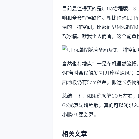
目前最值得买的是Ultra增程版，3
响和全套智驾硬件。相比理想L9 P
活的三排空间；比起问界M9增程Ma
载冰箱。就我个人而言，这个配置
当然也有槽点：一是车机虽然流畅
调”有时会误触发“打开座椅通风”
厢地板仍有5cm落差，搬运长条物
总结一下：如果你预算30万左右
GX尤其是增程版，真的可以闭眼
小鹏G6更划算。
相关文章