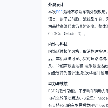
外观设计
本次
FSD
落地不涉及车辆外观改动。特
语言：封闭式前脸、流线型车身、无框
为品牌高端代表仍具辨识度。整体
0.23Cd（Model 3）。
内饰与科技
内饰延续极简风格，取消物理按键，
后，车机系统可显示实时道路结构
头、12超声波雷达和1毫米波雷达
向盘等行为累计违规5次将临时禁用
动力与续航
FSD为软件功能，不影响车辆动力系统
电机全轮驱动版达676公里；Mode
有支持FSD的车型需搭载HW4.0