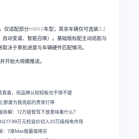
，仅适配部分HW4.0车型；其余车辆仅可选装3.2
、自动变道、智能召唤）。基础版标配主动巡航与
送取决于审批进度与车辆硬件匹配情况。
批并开始大规模推送。
是真香，但品牌认知短板也不得不提
路上那盏为我亮起的贯穿灯带
版拆解：12万级智驾下放意味着什么？
以17.99万元权益价切入20万级纯电市场
解：7座Max版最值得买