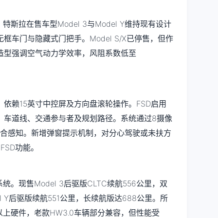
斯拉在售车型Model 3与Model Y维持现有设计
车门与隐藏式门把手。Model S/X已停售，但作
造型强调空气动力学效率，风阻系数低至
依赖15英寸中控屏及方向盘滚轮操作。FSD启用
、车道线、交通参与者及规划路径。系统通过8摄像
融合感知。新增弹窗提示机制，对分心驾驶或未扶方
FSD功能。
。现售Model 3后驱版CLTC续航556公里，双
l Y后驱版续航551公里，长续航版达688公里。所
及以上硬件，老款HW3.0车辆部分兼容，但性能受