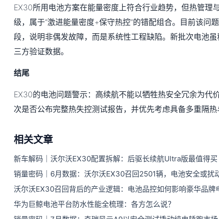
EX30所用电池方案在能量密度上符合行业趋势，但热管理
级，属于“激进能量密度+保守热控”的错配组合。目前该问
段，说明非偶发故障，而是系统性工程缺陷。新批次电池虽称
三方验证数据。
结尾
EX30的电池问题警示：高续航不能以牺牲热安全冗余为代
次是否公布完整热失控测试报告，并优先考虑具备多重隔热
相关文章
新车解码｜沃尔沃EX30配置拆解：后驱长续航Ultra版最值得买
销量密码｜6月数据：沃尔沃EX30召回2501辆，电池安全或扰
沃尔沃EX30召回背后的产业逻辑：电池品控如何影响豪华品牌
华为巨鲸电池平台防水性能全梳理：各方怎么说？