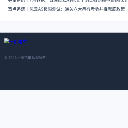
销量密码｜7月数据：奇瑞风云A9以安全测试撬动纯电轿跑市场
热点追踪｜风云A9极限测试：通关六大串行考验并推兜底政策
© 2026 一页电车 版权所有