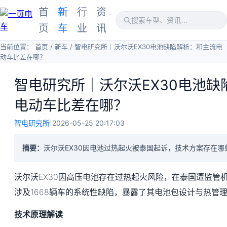
首
新
行
资
页
车
业
讯
当前位置：
首页
/
新车
/
智电研究所｜沃尔沃EX30电池缺陷解析：和主流电
动车比差在哪？
智电研究所｜沃尔沃EX30电池缺
电动车比差在哪？
智电研究所
|
2026-05-25 20:17:03
摘要：
沃尔沃EX30因电池过热起火被泰国起诉，技术方案存在哪
沃尔沃EX30因高压电池存在过热起火风险，在泰国遭监管
涉及1668辆车的系统性缺陷，暴露了其电池包设计与热管
技术原理解读