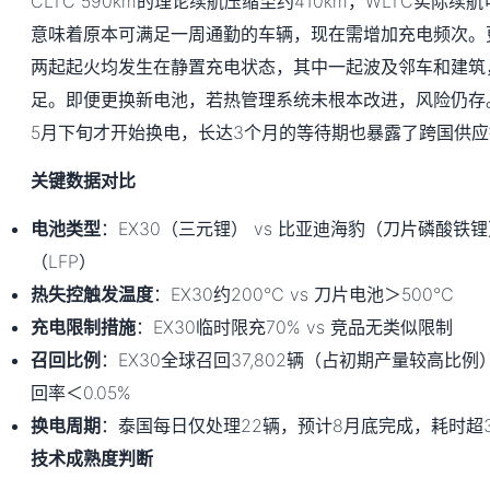
CLTC 590km的理论续航压缩至约410km，WLTC实际续
意味着原本可满足一周通勤的车辆，现在需增加充电频次。
两起起火均发生在静置充电状态，其中一起波及邻车和建筑
足。即便更换新电池，若热管理系统未根本改进，风险仍存
5月下旬才开始换电，长达3个月的等待期也暴露了跨国供
关键数据对比
电池类型
：EX30（三元锂） vs 比亚迪海豹（刀片磷酸铁锂） 
（LFP）
热失控触发温度
：EX30约200℃ vs 刀片电池＞500℃
充电限制措施
：EX30临时限充70% vs 竞品无类似限制
召回比例
：EX30全球召回37,802辆（占初期产量较高比例
回率＜0.05%
换电周期
：泰国每日仅处理22辆，预计8月底完成，耗时超
技术成熟度判断